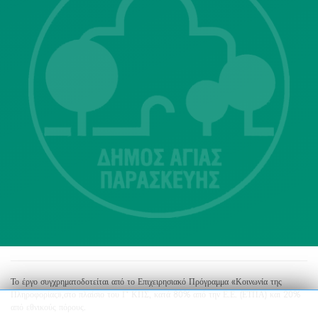
Λ. Μεσογείων 415-417 Τ.Κ.15343
Αγία Παρασκευή
213 2004500
dimos@agiaparaskevi.gr
Το έργο συγχρηματοδοτείται από το Επιχειρησιακό Πρόγραμμα «Κοινωνία της
Πληροφορίας»,στο πλαίσιο του Γ’ ΚΠΣ, κατά 80% από την Ε.Ε. (ΕΤΠΑ) και 20%
από εθνικούς πόρους.