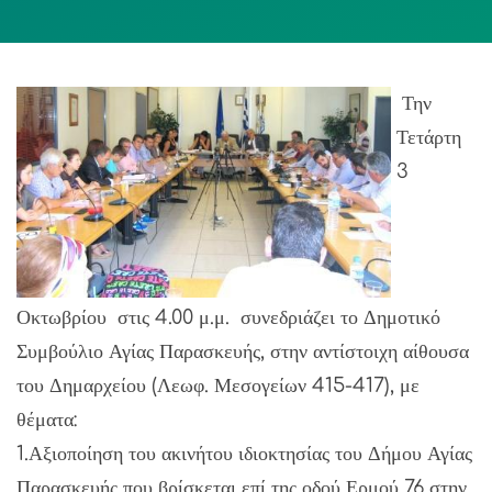
Την
Τετάρτη
3
Οκτωβρίου στις 4.00 μ.μ. συνεδριάζει το Δημοτικό
Συμβούλιο Αγίας Παρασκευής, στην αντίστοιχη αίθουσα
του Δημαρχείου (Λεωφ. Μεσογείων 415-417), με
θέματα:
1.Αξιοποίηση του ακινήτου ιδιοκτησίας του Δήμου Αγίας
Παρασκευής που βρίσκεται επί της οδού Ερμού 76 στην