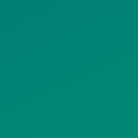
ΠΟΛΙΤΙΚΗ COOKIES
ΟΡΟΙ ΧΡΗΣΗΣ
ΠΟΛΙΤΙΚΗ ΠΡΟΣΤΑΣΙΑΣ
ΠΡΟΣΩΠΙΚΩΝ ΔΕΔΟΜΕΝΩΝ
ΙΣΤΟΤΟΠΟΥ
ΠΟΛΙΤΙΚΗ ΧΡΗΣΗΣ ΥΠΗΡΕΣΙΩΝ
ΚΟΙΝΩΝΙΚΗΣ ΔΙΚΤΥΩΣΗΣ