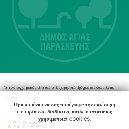
Λ. Μεσογείων 415-417 Τ.Κ.15343
Αγία Παρασκευή
213 2004500
dimos@agiaparaskevi.gr
Το έργο συγχρηματοδοτείται από το Επιχειρησιακό Πρόγραμμα «Κοινωνία της
Πληροφορίας»,στο πλαίσιο του Γ’ ΚΠΣ, κατά 80% από την Ε.Ε. (ΕΤΠΑ) και 20%
από εθνικούς πόρους.
Προκειμένου να σας παρέχουμε την καλύτερη
εμπειρία στο διαδίκτυο, αυτός ο ιστότοπος
χρησιμοποιεί cookies.