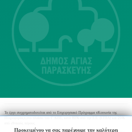
Λ. Μεσογείων 415-417 Τ.Κ.15343
Αγία Παρασκευή
213 2004500
dimos@agiaparaskevi.gr
Το έργο συγχρηματοδοτείται από το Επιχειρησιακό Πρόγραμμα «Κοινωνία της
Πληροφορίας»,στο πλαίσιο του Γ’ ΚΠΣ, κατά 80% από την Ε.Ε. (ΕΤΠΑ) και 20%
από εθνικούς πόρους.
Προκειμένου να σας παρέχουμε την καλύτερη