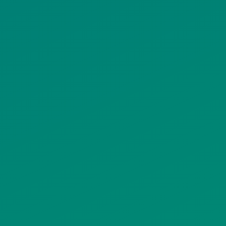
ΠΟΛΙΤΙΚΗ COOKIES
ΟΡΟΙ ΧΡΗΣΗΣ
ΠΟΛΙΤΙΚΗ ΠΡΟΣΤΑΣΙΑΣ
ΠΡΟΣΩΠΙΚΩΝ ΔΕΔΟΜΕΝΩΝ
ΙΣΤΟΤΟΠΟΥ
ΠΟΛΙΤΙΚΗ ΧΡΗΣΗΣ ΥΠΗΡΕΣΙΩΝ
ΚΟΙΝΩΝΙΚΗΣ ΔΙΚΤΥΩΣΗΣ