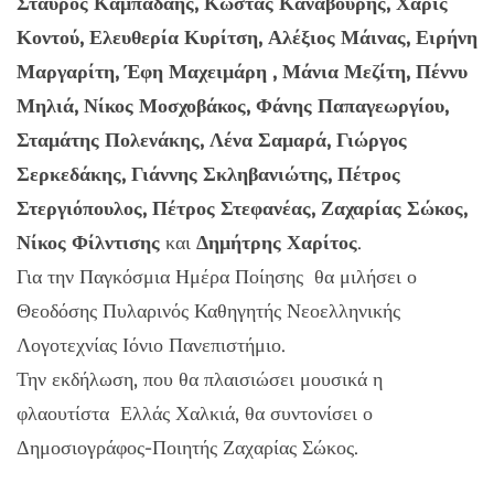
Σταύρος Καμπάδαης, Κώστας Καναβούρης, Χάρις
Κοντού, Ελευθερία Κυρίτση, Αλέξιος Μάινας, Ειρήνη
Μαργαρίτη, Έφη Μαχειμάρη , Μάνια Μεζίτη, Πέννυ
Μηλιά, Νίκος Μοσχοβάκος, Φάνης Παπαγεωργίου,
Σταμάτης Πολενάκης, Λένα Σαμαρά, Γιώργος
Σερκεδάκης, Γιάννης Σκληβανιώτης, Πέτρος
Στεργιόπουλος, Πέτρος Στεφανέας, Ζαχαρίας Σώκος,
Νίκος Φίλντισης
και
Δημήτρης Χαρίτος
.
Για την Παγκόσμια Ημέρα Ποίησης θα μιλήσει ο
Θεοδόσης Πυλαρινός Καθηγητής Νεοελληνικής
Λογοτεχνίας Ιόνιο Πανεπιστήμιο.
Την εκδήλωση, που θα πλαισιώσει μουσικά η
φλαουτίστα Ελλάς Χαλκιά, θα συντονίσει ο
Δημοσιογράφος-Ποιητής Ζαχαρίας Σώκος.