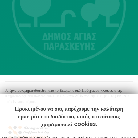
Λ. Μεσογείων 415-417 Τ.Κ.15343
Αγία Παρασκευή
213 2004500
dimos@agiaparaskevi.gr
Το έργο συγχρηματοδοτείται από το Επιχειρησιακό Πρόγραμμα «Κοινωνία της
Πληροφορίας»,στο πλαίσιο του Γ’ ΚΠΣ, κατά 80% από την Ε.Ε. (ΕΤΠΑ) και 20%
από εθνικούς πόρους.
Προκειμένου να σας παρέχουμε την καλύτερη
εμπειρία στο διαδίκτυο, αυτός ο ιστότοπος
χρησιμοποιεί cookies.
Χρησιμοποιώντας τον ιστότοπο μας, συμφωνείτε με τη χρήση των cookies.