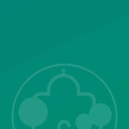
SITEMAP
ΓΝΩΣΤΟΠΟΙΗΣΕΙΣ
Λ. Μεσογείων 415-417 Τ.Κ.15343
Αγία Παρασκευή