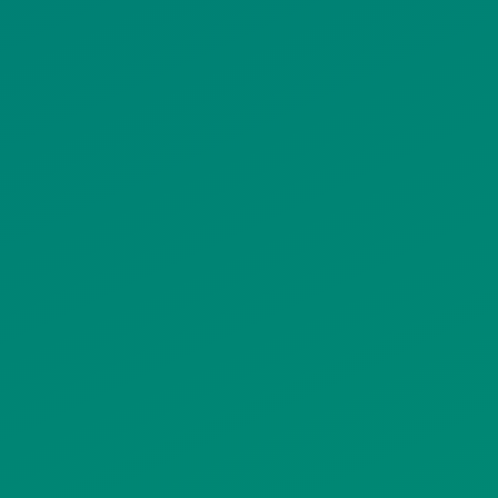
ΟΡΟΙ ΧΡΗΣΗΣ
ΠΟΛΙΤΙΚΗ ΠΡΟΣΤΑΣΙΑΣ
ΠΡΟΣΩΠΙΚΩΝ ΔΕΔΟΜΕΝΩΝ
ΙΣΤΟΤΟΠΟΥ
ΠΟΛΙΤΙΚΗ ΧΡΗΣΗΣ ΥΠΗΡΕΣΙΩΝ
ΚΟΙΝΩΝΙΚΗΣ ΔΙΚΤΥΩΣΗΣ
ΠΟΛΙΤΙΚΗ ΛΕΙΤΟΥΡΓΙΑΣ
ΣΥΣΤΗΜΑΤΟΣ ΒΙΝΤΕΟΕΠΙΤΗΡΗΣΗΣ