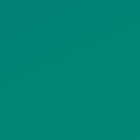
ΟΡΟΙ ΧΡΗΣΗΣ
ΠΟΛΙΤΙΚΗ ΠΡΟΣΤΑΣΙΑΣ
ΠΡΟΣΩΠΙΚΩΝ ΔΕΔΟΜΕΝΩΝ
ΙΣΤΟΤΟΠΟΥ
ΠΟΛΙΤΙΚΗ ΧΡΗΣΗΣ ΥΠΗΡΕΣΙΩΝ
ΚΟΙΝΩΝΙΚΗΣ ΔΙΚΤΥΩΣΗΣ
ΠΟΛΙΤΙΚΗ ΛΕΙΤΟΥΡΓΙΑΣ
ΣΥΣΤΗΜΑΤΟΣ ΒΙΝΤΕΟΕΠΙΤΗΡΗΣΗΣ