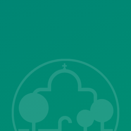
SITEMAP
ΓΝΩΣΤΟΠΟΙΗΣΕΙΣ
Λ. Μεσογείων 415-417 Τ.Κ.15343
Αγία Παρασκευή