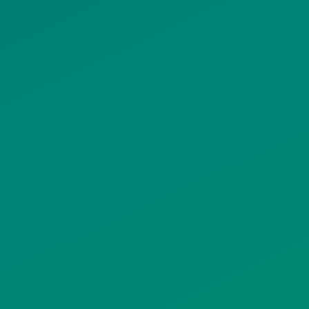
ΠΟΛΙΤΙΚΗ COOKIES
ΟΡΟΙ ΧΡΗΣΗΣ
ΠΟΛΙΤΙΚΗ ΠΡΟΣΤΑΣΙΑΣ
ΠΡΟΣΩΠΙΚΩΝ ΔΕΔΟΜΕΝΩΝ
ΙΣΤΟΤΟΠΟΥ
ΠΟΛΙΤΙΚΗ ΧΡΗΣΗΣ ΥΠΗΡΕΣΙΩΝ
ΚΟΙΝΩΝΙΚΗΣ ΔΙΚΤΥΩΣΗΣ