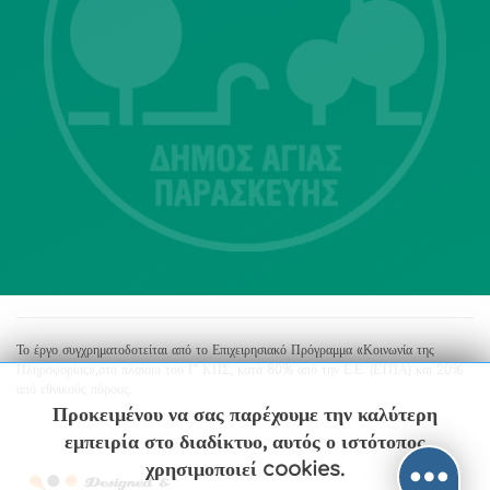
Λ. Μεσογείων 415-417 Τ.Κ.15343
Αγία Παρασκευή
213 2004500
dimos@agiaparaskevi.gr
Το έργο συγχρηματοδοτείται από το Επιχειρησιακό Πρόγραμμα «Κοινωνία της
Πληροφορίας»,στο πλαίσιο του Γ’ ΚΠΣ, κατά 80% από την Ε.Ε. (ΕΤΠΑ) και 20%
από εθνικούς πόρους.
Προκειμένου να σας παρέχουμε την καλύτερη
εμπειρία στο διαδίκτυο, αυτός ο ιστότοπος
χρησιμοποιεί cookies.