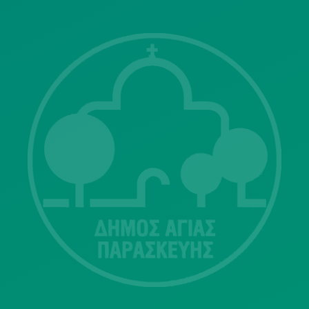
Λ. Μεσογείων 415-417 Τ.Κ.15343
Αγία Παρασκευή
213 2004500
dimos@agiaparaskevi.gr