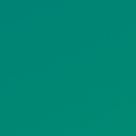
ΠΟΛΙΤΙΚΗ ΠΡΟΣΤΑΣΙΑΣ
ΠΡΟΣΩΠΙΚΩΝ ΔΕΔΟΜΕΝΩΝ
ΙΣΤΟΤΟΠΟΥ
ΠΟΛΙΤΙΚΗ ΧΡΗΣΗΣ ΥΠΗΡΕΣΙΩΝ
ΚΟΙΝΩΝΙΚΗΣ ΔΙΚΤΥΩΣΗΣ
ΠΟΛΙΤΙΚΗ ΛΕΙΤΟΥΡΓΙΑΣ
ΣΥΣΤΗΜΑΤΟΣ ΒΙΝΤΕΟΕΠΙΤΗΡΗΣΗΣ
SITEMAP
ΓΝΩΣΤΟΠΟΙΗΣΕΙΣ