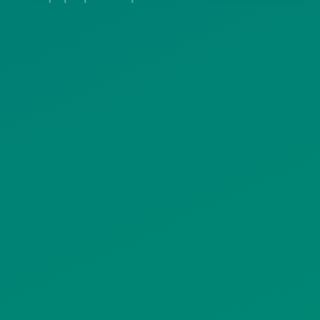
ΠΟΛΙΤΙΚΗ COOKIES
ΟΡΟΙ ΧΡΗΣΗΣ
ΠΟΛΙΤΙΚΗ ΠΡΟΣΤΑΣΙΑΣ
ΠΡΟΣΩΠΙΚΩΝ ΔΕΔΟΜΕΝΩΝ
ΙΣΤΟΤΟΠΟΥ
ΠΟΛΙΤΙΚΗ ΧΡΗΣΗΣ ΥΠΗΡΕΣΙΩΝ
ΚΟΙΝΩΝΙΚΗΣ ΔΙΚΤΥΩΣΗΣ