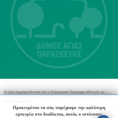
Λ. Μεσογείων 415-417 Τ.Κ.15343
Αγία Παρασκευή
213 2004500
dimos@agiaparaskevi.gr
Το έργο συγχρηματοδοτείται από το Επιχειρησιακό Πρόγραμμα «Κοινωνία της
Πληροφορίας»,στο πλαίσιο του Γ’ ΚΠΣ, κατά 80% από την Ε.Ε. (ΕΤΠΑ) και 20%
από εθνικούς πόρους.
Προκειμένου να σας παρέχουμε την καλύτερη
εμπειρία στο διαδίκτυο, αυτός ο ιστότοπος