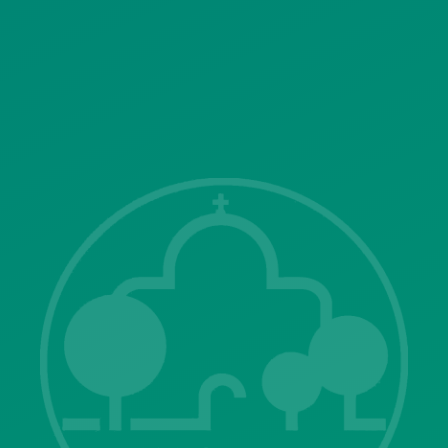
SITEMAP
ΓΝΩΣΤΟΠΟΙΗΣΕΙΣ
Λ. Μεσογείων 415-417 Τ.Κ.15343
Αγία Παρασκευή
213 2004500