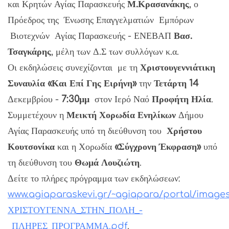
και Κρητών Αγίας Παρασκευής
Μ.Κρασανάκης
, ο
Πρόεδρος της Ένωσης Επαγγελματιών Εμπόρων
Βιοτεχνών Αγίας Παρασκευής - ΕΝΕΒΑΠ
Βασ.
Τσαγκάρης
, μέλη των Δ.Σ των συλλόγων κ.α.
Οι εκδηλώσεις συνεχίζονται με τη
Χριστουγεννιάτικη
Συναυλία «Και Επί Γης Ειρήνη»
την
Τετάρτη 14
Δεκεμβρίου -
7:30μμ
στον Ιερό Ναό
Προφήτη Ηλία
.
Συμμετέχουν η
Μεικτή Χορωδία Ενηλίκων
Δήμου
Αγίας Παρασκευής υπό τη διεύθυνση του
Χρήστου
Κουτσονίκα
και η Χορωδία
«Σύγχρονη Έκφραση»
υπό
τη διεύθυνση του
Θωμά Λουζιώτη
.
Δείτε το πλήρες πρόγραμμα των εκδηλώσεων:
www.agiaparaskevi.gr/~agiapara/portal/imag
ΧΡΙΣΤΟΥΓΕΝΝΑ_ΣΤΗΝ_ΠΟΛΗ_-
_ΠΛΗΡΕΣ_ΠΡΟΓΡΑΜΜΑ.pdf
.