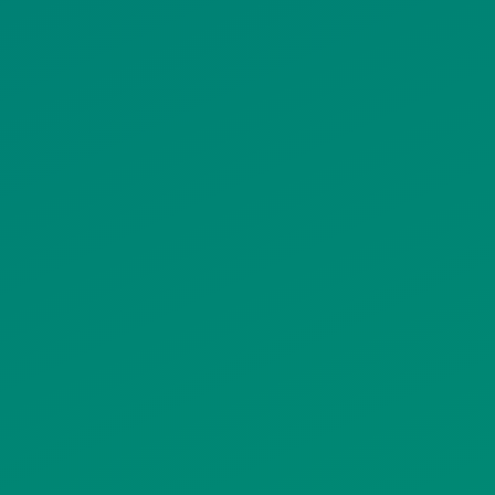
ΟΡΟΙ ΧΡΗΣΗΣ
ΠΟΛΙΤΙΚΗ ΠΡΟΣΤΑΣΙΑΣ
ΠΡΟΣΩΠΙΚΩΝ ΔΕΔΟΜΕΝΩΝ
ΙΣΤΟΤΟΠΟΥ
ΠΟΛΙΤΙΚΗ ΧΡΗΣΗΣ ΥΠΗΡΕΣΙΩΝ
ΚΟΙΝΩΝΙΚΗΣ ΔΙΚΤΥΩΣΗΣ
ΠΟΛΙΤΙΚΗ ΛΕΙΤΟΥΡΓΙΑΣ
ΣΥΣΤΗΜΑΤΟΣ ΒΙΝΤΕΟΕΠΙΤΗΡΗΣΗΣ