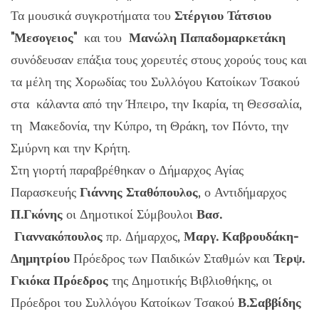
Τα μουσικά συγκροτήματα του
Στέργιου Τάτσιου
"Μεσογειος"
και του
Μανώλη Παπαδομαρκετάκη
συνόδευσαν επάξια τους χορευτές στους χορούς τους και
τα μέλη της Χορωδίας του Συλλόγου Κατοίκων Τσακού
στα κάλαντα από την Ήπειρο, την Ικαρία, τη Θεσσαλία,
τη Μακεδονία, την Κύπρο, τη Θράκη, τον Πόντο, την
Σμύρνη και την Κρήτη.
Στη γιορτή παραβρέθηκαν ο Δήμαρχος Αγίας
Παρασκευής
Γιάννης Σταθόπουλος
, ο Αντιδήμαρχος
Π.Γκόνης
οι Δημοτικοί Σύμβουλοι
Βασ.
Γιαννακόπουλος
πρ. Δήμαρχος,
Μαργ. Καβρουδάκη-
Δημητρίου
Πρόεδρος των Παιδικών Σταθμών και
Τερψ.
Γκιόκα Πρόεδρος
της Δημοτικής Βιβλιοθήκης, οι
Πρόεδροι του Συλλόγου Κατοίκων Τσακού
Β.Σαββίδης