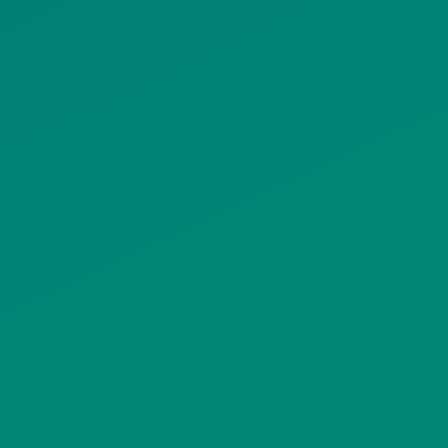
ΠΟΛΙΤΙΚΗ COOKIES
ΟΡΟΙ ΧΡΗΣΗΣ
ΠΟΛΙΤΙΚΗ ΠΡΟΣΤΑΣΙΑΣ
ΠΡΟΣΩΠΙΚΩΝ ΔΕΔΟΜΕΝΩΝ
ΙΣΤΟΤΟΠΟΥ
ΠΟΛΙΤΙΚΗ ΧΡΗΣΗΣ ΥΠΗΡΕΣΙΩΝ
ΚΟΙΝΩΝΙΚΗΣ ΔΙΚΤΥΩΣΗΣ
ΠΟΛΙΤΙΚΗ ΛΕΙΤΟΥΡΓΙΑΣ
ΣΥΣΤΗΜΑΤΟΣ ΒΙΝΤΕΟΕΠΙΤΗΡΗΣΗΣ