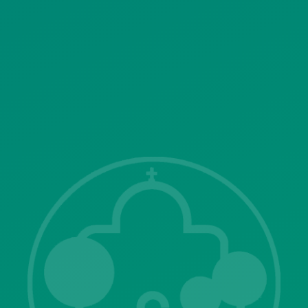
SITEMAP
ΓΝΩΣΤΟΠΟΙΗΣΕΙΣ
Λ. Μεσογείων 415-417 Τ.Κ.15343
Αγία Παρασκευή