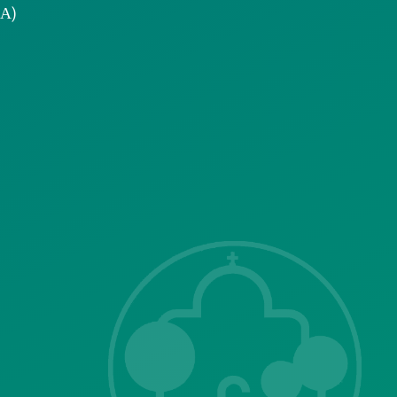
.Α)
Επικοινωνία με
το δήμο
ΣΗΣ
Λ. Μεσογείων
415-417