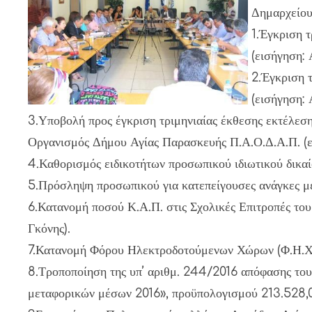
Δημαρχείου
1.Έγκριση 
(εισήγηση: 
2.Έγκριση 
(εισήγηση: 
3.Υποβολή προς έγκριση τριμηνιαίας έκθεσης εκτέλεσ
Οργανισμός Δήμου Αγίας Παρασκευής Π.Α.Ο.Δ.Α.Π. (ει
4.Καθορισμός ειδικοτήτων προσωπικού ιδιωτικού δικαίο
5.Πρόσληψη προσωπικού για κατεπείγουσες ανάγκες μέχρ
6.Κατανομή ποσού Κ.Α.Π. στις Σχολικές Επιτροπές του
Γκόνης).
7.Κατανομή Φόρου Ηλεκτροδοτούμενων Χώρων (Φ.Η.Χ.) 
8.Τροποποίηση της υπ’ αριθμ. 244/2016 απόφασης του 
μεταφορικών μέσων 2016», προϋπολογισμού 213.528,00