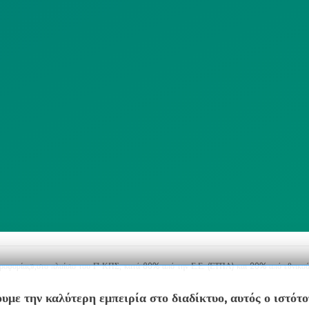
ΠΟΛΙΤΙΚΗ
SITEMAP
ΕΙΤΟΥΡΓΙΑΣ
ΣΥΣΤΗΜΑΤΟΣ
ΒΙΝΤΕΟΕΠΙΤΗΡΗΣΗΣ
ΓΝΩΣΤΟΠΟΙΗΣΕΙΣ
ηροφορίας»,στο πλαίσιο του Γ’ ΚΠΣ, κατά 80% από την Ε.Ε. (ΕΤΠΑ) και 20% από εθνικού
υμε την καλύτερη εμπειρία στο διαδίκτυο, αυτός ο ιστότ