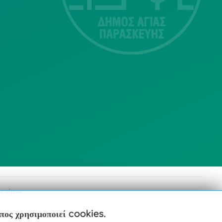
Τ.Κ.15343
Αγία Παρασκευή
213 2004500
dimos@agiaparaskevi.gr
ς πόρους.
οπος χρησιμοποιεί cookies.