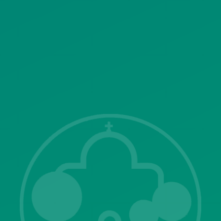
SITEMAP
ΓΝΩΣΤΟΠΟΙΗΣΕΙΣ
Λ. Μεσογείων 415-417 Τ.Κ.15343
Αγία Παρασκευή