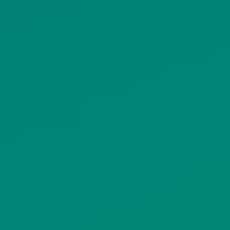
ΠΟΛΙΤΙΚΗ COOKIES
ΟΡΟΙ ΧΡΗΣΗΣ
ΠΟΛΙΤΙΚΗ ΠΡΟΣΤΑΣΙΑΣ
ΠΡΟΣΩΠΙΚΩΝ ΔΕΔΟΜΕΝΩΝ
ΙΣΤΟΤΟΠΟΥ
ΠΟΛΙΤΙΚΗ ΧΡΗΣΗΣ ΥΠΗΡΕΣΙΩΝ
ΚΟΙΝΩΝΙΚΗΣ ΔΙΚΤΥΩΣΗΣ
ΠΟΛΙΤΙΚΗ ΛΕΙΤΟΥΡΓΙΑΣ
ΣΥΣΤΗΜΑΤΟΣ ΒΙΝΤΕΟΕΠΙΤΗΡΗΣΗΣ