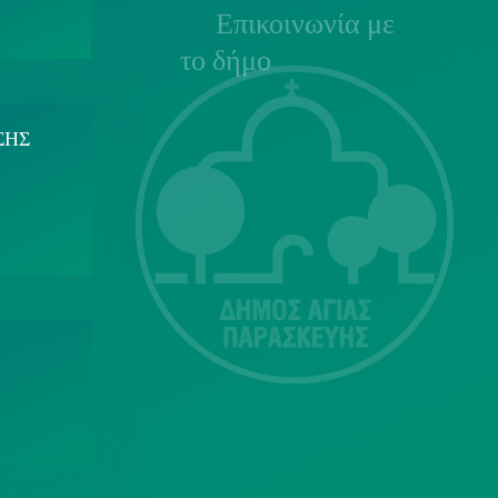
Επικοινωνία με
το δήμο
ΣΗΣ
Λ. Μεσογείων
415-417
Τ.Κ.15343
Αγία Παρασκευή
213 2004500
dimos@agiaparaskevi.gr