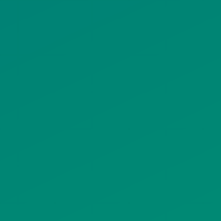
ΠΟΛΙΤΙΚΗ ΠΡΟΣΤΑΣΙΑΣ
ΠΡΟΣΩΠΙΚΩΝ ΔΕΔΟΜΕΝΩΝ
ΙΣΤΟΤΟΠΟΥ
ΠΟΛΙΤΙΚΗ ΧΡΗΣΗΣ ΥΠΗΡΕΣΙΩΝ
ΚΟΙΝΩΝΙΚΗΣ ΔΙΚΤΥΩΣΗΣ
ΠΟΛΙΤΙΚΗ ΛΕΙΤΟΥΡΓΙΑΣ
ΣΥΣΤΗΜΑΤΟΣ ΒΙΝΤΕΟΕΠΙΤΗΡΗΣΗΣ
SITEMAP