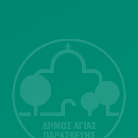
ΓΝΩΣΤΟΠΟΙΗΣΕΙΣ
Λ. Μεσογείων 415-417 Τ.Κ.15343
Αγία Παρασκευή
213 2004500
dimos@agiaparaskevi.gr