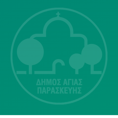
Λ. Μεσογείων 415-417 Τ.Κ.15343
Αγία Παρασκευή
213 2004500
dimos@agiaparaskevi.gr