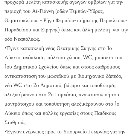
προχωρά μελέτη κατασκευής αγωγών ομβρίων για την
περιοχή του Αϊ-Γιάννη (οδών Τεμπών-Ύδρας,
Θεμιστοκλέους - Ρήγα Φεραίου-τμήμα της Περικλέους-
Παραδείσου και Ειρήνης) όπως και άλλη μελέτη για την
οδό Νεαπόλεως.
•Έγινε κατασκευή νέας Θεατρικής Σκηνής στο 1ο
Λύκειο, ανάπλαση αύλειου χώρου, WC, μπάσκετ του
1ου Δημοτικού Σχολείου όπως και στους διαδρόμους
αντικατάσταση του μωσαϊκού με βιομηχανικό δάπεδο,
νέα WC στο 2ο Δημοτικό, βάψιμο και τοποθέτηση
αλεξικέραυνου στο 2ο Γυμνάσιο, ανακατασκευή του
μαντρότοιχου και τοποθέτηση αλεξικέραυνου στο 1ο
Λύκειο όπως και πολλές εργασίες στους Παιδικούς
Σταθμούς.
•Έγιναν ενέργειες προς το Υπουργείο Γεωργίας για την