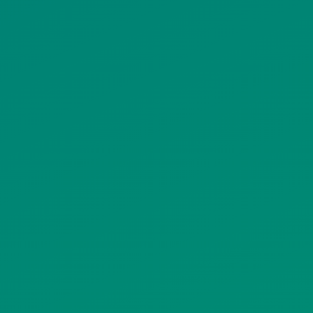
ΠΡΟΣΩΠΙΚΩΝ ΔΕΔΟΜΕΝΩΝ
ΙΣΤΟΤΟΠΟΥ
ΠΟΛΙΤΙΚΗ ΧΡΗΣΗΣ ΥΠΗΡΕΣΙΩΝ
ΚΟΙΝΩΝΙΚΗΣ ΔΙΚΤΥΩΣΗΣ
ΠΟΛΙΤΙΚΗ ΛΕΙΤΟΥΡΓΙΑΣ
ΣΥΣΤΗΜΑΤΟΣ ΒΙΝΤΕΟΕΠΙΤΗΡΗΣΗΣ
SITEMAP
ΓΝΩΣΤΟΠΟΙΗΣΕΙΣ