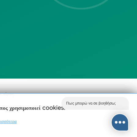
213 2004500
dimos@agiaparaskevi.gr
ς πόρους.
Πως μπορώ να σε βοηθήσω;
οπος χρησιμοποιεί cookies.
ισσότερα