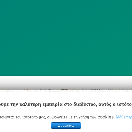
ΠΟΛΙΤΙΚΗ
SITEMAP
ΕΙΤΟΥΡΓΙΑΣ
ΣΥΣΤΗΜΑΤΟΣ
ΒΙΝΤΕΟΕΠΙΤΗΡΗΣΗΣ
ΓΝΩΣΤΟΠΟΙΗΣΕΙΣ
ηροφορίας»,στο πλαίσιο του Γ’ ΚΠΣ, κατά 80% από την Ε.Ε. (ΕΤΠΑ) και 20% από εθνικού
υμε την καλύτερη εμπειρία στο διαδίκτυο, αυτός ο ιστότ
οιώντας τον ιστότοπο μας, συμφωνείτε με τη χρήση των cookies.
Μάθε περ
Συμφωνώ