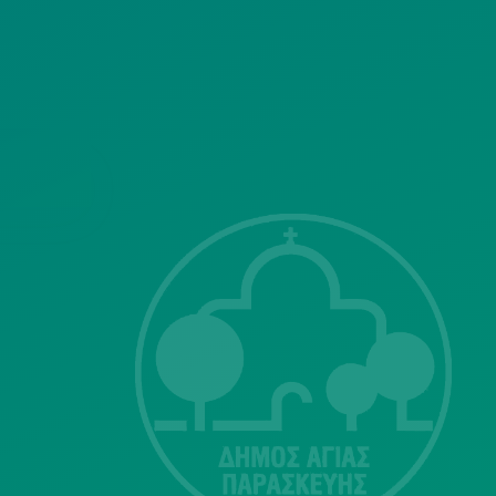
ΣΗΣ
Λ. Μεσογείων
415-417
Τ.Κ.15343
Αγία Παρασκευή