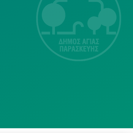
Λ. Μεσογείων
415-417
Τ.Κ.15343
Αγία Παρασκευή
213 2004500
dimos@agiaparaskevi.gr