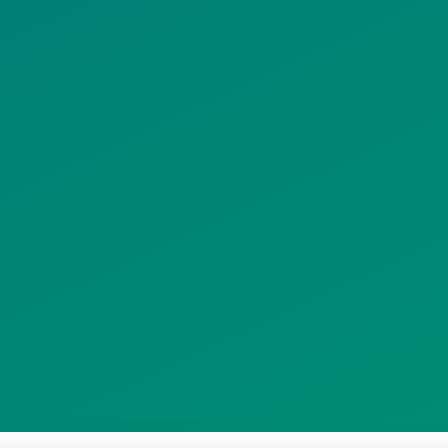
ΡΟΣΤΑΣΙΑΣ
ΥΠΗΡΕΣΙΩΝ
ΠΡΟΣΩΠΙΚΩΝ
ΚΟΙΝΩΝΙΚΗΣ
ΔΕΔΟΜΕΝΩΝ
ΔΙΚΤΥΩΣΗΣ
ΙΣΤΟΤΟΠΟΥ
ΠΟΛΙΤΙΚΗ
SITEMAP
ΕΙΤΟΥΡΓΙΑΣ
ΣΥΣΤΗΜΑΤΟΣ
ΒΙΝΤΕΟΕΠΙΤΗΡΗΣΗΣ
ΓΝΩΣΤΟΠΟΙΗΣΕΙΣ