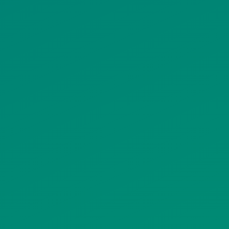
ΙΣΤΟΤΟΠΟΥ
ΠΟΛΙΤΙΚΗ ΧΡΗΣΗΣ ΥΠΗΡΕΣΙΩΝ
ΚΟΙΝΩΝΙΚΗΣ ΔΙΚΤΥΩΣΗΣ
ΠΟΛΙΤΙΚΗ ΛΕΙΤΟΥΡΓΙΑΣ
ΣΥΣΤΗΜΑΤΟΣ ΒΙΝΤΕΟΕΠΙΤΗΡΗΣΗΣ
SITEMAP
ΓΝΩΣΤΟΠΟΙΗΣΕΙΣ