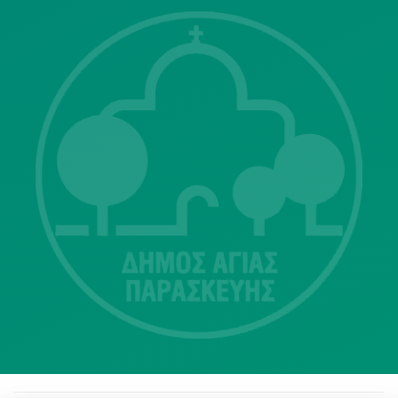
Λ. Μεσογείων 415-417 Τ.Κ.15343
Αγία Παρασκευή
213 2004500
dimos@agiaparaskevi.gr