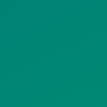
ΠΟΛΙΤΙΚΗ ΠΡΟΣΤΑΣΙΑΣ
ΠΡΟΣΩΠΙΚΩΝ ΔΕΔΟΜΕΝΩΝ
ΙΣΤΟΤΟΠΟΥ
ΠΟΛΙΤΙΚΗ ΧΡΗΣΗΣ ΥΠΗΡΕΣΙΩΝ
ΚΟΙΝΩΝΙΚΗΣ ΔΙΚΤΥΩΣΗΣ
ΠΟΛΙΤΙΚΗ ΛΕΙΤΟΥΡΓΙΑΣ
ΣΥΣΤΗΜΑΤΟΣ ΒΙΝΤΕΟΕΠΙΤΗΡΗΣΗΣ
SITEMAP