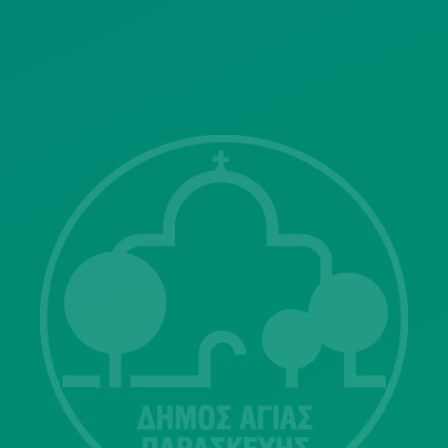
ΓΝΩΣΤΟΠΟΙΗΣΕΙΣ
Λ. Μεσογείων 415-417 Τ.Κ.15343
Αγία Παρασκευή
213 2004500
dimos@agiaparaskevi.gr