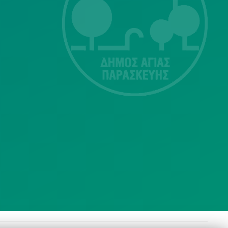
Λ. Μεσογείων
415-417
Τ.Κ.15343
Αγία Παρασκευή
213 2004500
dimos@agiaparaskevi.gr