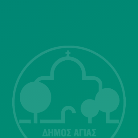
ΓΝΩΣΤΟΠΟΙΗΣΕΙΣ
Λ. Μεσογείων 415-417 Τ.Κ.15343
Αγία Παρασκευή
213 2004500