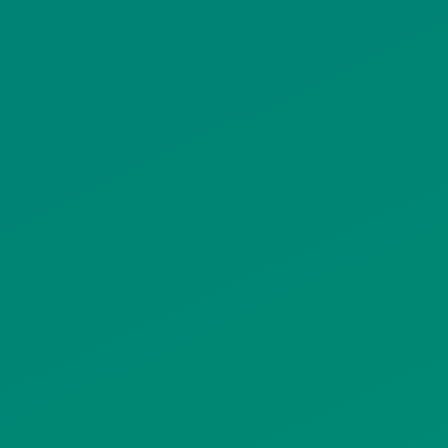
ΟΡΟΙ ΧΡΗΣΗΣ
ΠΟΛΙΤΙΚΗ ΠΡΟΣΤΑΣΙΑΣ
ΠΡΟΣΩΠΙΚΩΝ ΔΕΔΟΜΕΝΩΝ
ΙΣΤΟΤΟΠΟΥ
ΠΟΛΙΤΙΚΗ ΧΡΗΣΗΣ ΥΠΗΡΕΣΙΩΝ
ΚΟΙΝΩΝΙΚΗΣ ΔΙΚΤΥΩΣΗΣ
ΠΟΛΙΤΙΚΗ ΛΕΙΤΟΥΡΓΙΑΣ
ΣΥΣΤΗΜΑΤΟΣ ΒΙΝΤΕΟΕΠΙΤΗΡΗΣΗΣ
SITEMAP