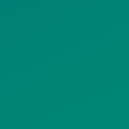
ΠΟΛΙΤΙΚΗ COOKIES
ΟΡΟΙ ΧΡΗΣΗΣ
ΠΟΛΙΤΙΚΗ ΠΡΟΣΤΑΣΙΑΣ
ΠΡΟΣΩΠΙΚΩΝ ΔΕΔΟΜΕΝΩΝ
ΙΣΤΟΤΟΠΟΥ
ΠΟΛΙΤΙΚΗ ΧΡΗΣΗΣ ΥΠΗΡΕΣΙΩΝ
ΚΟΙΝΩΝΙΚΗΣ ΔΙΚΤΥΩΣΗΣ