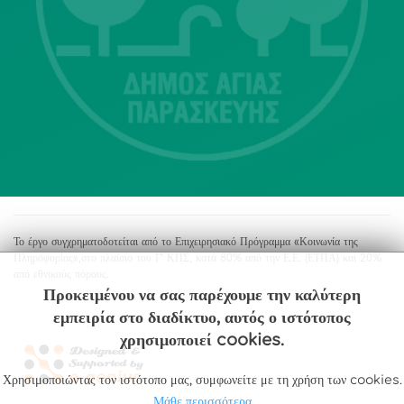
Αγία Παρασκευή
213 2004500
dimos@agiaparaskevi.gr
Το έργο συγχρηματοδοτείται από το Επιχειρησιακό Πρόγραμμα «Κοινωνία της
Πληροφορίας»,στο πλαίσιο του Γ’ ΚΠΣ, κατά 80% από την Ε.Ε. (ΕΤΠΑ) και 20%
από εθνικούς πόρους.
Προκειμένου να σας παρέχουμε την καλύτερη
εμπειρία στο διαδίκτυο, αυτός ο ιστότοπος
χρησιμοποιεί cookies.
Χρησιμοποιώντας τον ιστότοπο μας, συμφωνείτε με τη χρήση των cookies.
Μάθε περισσότερα