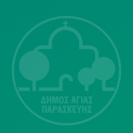
Λ. Μεσογείων 415-417 Τ.Κ.15343
Αγία Παρασκευή
213 2004500
dimos@agiaparaskevi.gr