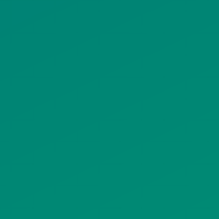
ΠΟΛΙΤΙΚΗ ΠΡΟΣΤΑΣΙΑΣ
ΠΡΟΣΩΠΙΚΩΝ ΔΕΔΟΜΕΝΩΝ
ΙΣΤΟΤΟΠΟΥ
ΠΟΛΙΤΙΚΗ ΧΡΗΣΗΣ ΥΠΗΡΕΣΙΩΝ
ΚΟΙΝΩΝΙΚΗΣ ΔΙΚΤΥΩΣΗΣ
ΠΟΛΙΤΙΚΗ ΛΕΙΤΟΥΡΓΙΑΣ
ΣΥΣΤΗΜΑΤΟΣ ΒΙΝΤΕΟΕΠΙΤΗΡΗΣΗΣ
SITEMAP
ΓΝΩΣΤΟΠΟΙΗΣΕΙΣ