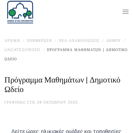
ΑΡΧΙΚΉ
ΕΝΗΜΈΡΩΣΗ
ΝΕΑ-ΑΝΑΚΟΙΝΩΣΕΙΣ
ΔΉΜΟΥ
UNCATEGORISED
ΠΡΌΓΡΑΜΜΑ ΜΑΘΗΜΆΤΩΝ | ΔΗΜΟΤΙΚΌ
ΩΔΕΊΟ
Πρόγραμμα Μαθημάτων | Δημοτικό
Ωδείο
ΓΡΆΦΤΗΚΕ ΣΤΙΣ
08 ΟΚΤΩΒΡΊΟΥ 2025
.
Δείτε ώρες, ηλικιακές ομάδες και τοποθεσίες