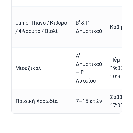
Junior Πιάνο / Κιθάρα
Β’ & Γ’
Καθημερι
/ Φλάουτο / Βιολί
Δημοτικού
Α’
Πέμπτη 1
Δημοτικού
Μιούζικαλ
19:00 & 
– Γ’
10:30–14
Λυκείου
Σάββατο 
Παιδική Χορωδία
7–15 ετών
17:00