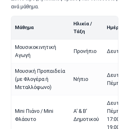
ανά μάθημα.
Ηλικία /
Μάθημα
Ημέρες /
Τάξη
Μουσικοκινητική
Προνήπιο
Δευτέρα 
Αγωγή
Μουσική Προπαιδεία
Δευτέρα
(με Φλογέρα ή
Νήπιο
Πέμπτη, 
Μεταλλόφωνο)
Δευτέρα
Mini Πιάνο / Mini
Α’ & Β’
Πέμπτη, 1
Φλάουτο
Δημοτικού
17:00 / 18
19:00