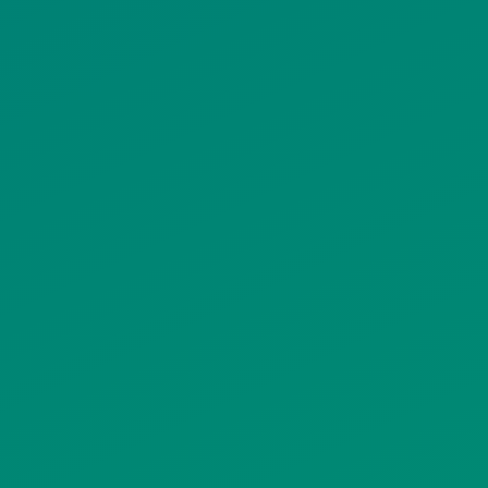
ΠΟΛΙΤΙΚΗ ΠΡΟΣΤΑΣΙΑΣ
ΠΡΟΣΩΠΙΚΩΝ ΔΕΔΟΜΕΝΩΝ
ΙΣΤΟΤΟΠΟΥ
ΠΟΛΙΤΙΚΗ ΧΡΗΣΗΣ ΥΠΗΡΕΣΙΩΝ
ΚΟΙΝΩΝΙΚΗΣ ΔΙΚΤΥΩΣΗΣ
ΠΟΛΙΤΙΚΗ ΛΕΙΤΟΥΡΓΙΑΣ
ΣΥΣΤΗΜΑΤΟΣ ΒΙΝΤΕΟΕΠΙΤΗΡΗΣΗΣ
SITEMAP