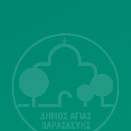
ΓΝΩΣΤΟΠΟΙΗΣΕΙΣ
Λ. Μεσογείων 415-417 Τ.Κ.15343
Αγία Παρασκευή
213 2004500
dimos@agiaparaskevi.gr