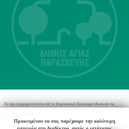
Λ. Μεσογείων 415-417 Τ.Κ.15343
Αγία Παρασκευή
213 2004500
dimos@agiaparaskevi.gr
Το έργο συγχρηματοδοτείται από το Επιχειρησιακό Πρόγραμμα «Κοινωνία της
Πληροφορίας»,στο πλαίσιο του Γ’ ΚΠΣ, κατά 80% από την Ε.Ε. (ΕΤΠΑ) και 20%
από εθνικούς πόρους.
Προκειμένου να σας παρέχουμε την καλύτερη
εμπειρία στο διαδίκτυο, αυτός ο ιστότοπος