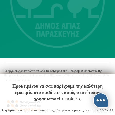
Αγία Παρασκευή
213 2004500
dimos@agiaparaskevi.gr
Το έργο συγχρηματοδοτείται από το Επιχειρησιακό Πρόγραμμα «Κοινωνία της
Πληροφορίας»,στο πλαίσιο του Γ’ ΚΠΣ, κατά 80% από την Ε.Ε. (ΕΤΠΑ) και 20%
από εθνικούς πόρους.
Προκειμένου να σας παρέχουμε την καλύτερη
εμπειρία στο διαδίκτυο, αυτός ο ιστότοπος
χρησιμοποιεί cookies.
Χρησιμοποιώντας τον ιστότοπο μας, συμφωνείτε με τη χρήση των cookies.