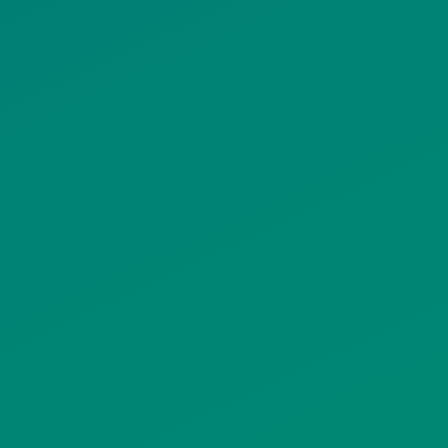
ΠΟΛΙΤΙΚΗ COOKIES
ΟΡΟΙ ΧΡΗΣΗΣ
ΠΟΛΙΤΙΚΗ ΠΡΟΣΤΑΣΙΑΣ
ΠΡΟΣΩΠΙΚΩΝ ΔΕΔΟΜΕΝΩΝ
ΙΣΤΟΤΟΠΟΥ
ΠΟΛΙΤΙΚΗ ΧΡΗΣΗΣ ΥΠΗΡΕΣΙΩΝ
ΚΟΙΝΩΝΙΚΗΣ ΔΙΚΤΥΩΣΗΣ