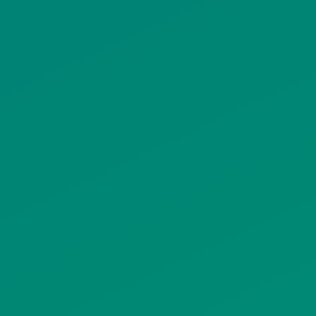
ΠΟΛΙΤΙΚΗ ΠΡΟΣΤΑΣΙΑΣ
ΠΡΟΣΩΠΙΚΩΝ ΔΕΔΟΜΕΝΩΝ
ΙΣΤΟΤΟΠΟΥ
ΠΟΛΙΤΙΚΗ ΧΡΗΣΗΣ ΥΠΗΡΕΣΙΩΝ
ΚΟΙΝΩΝΙΚΗΣ ΔΙΚΤΥΩΣΗΣ
ΠΟΛΙΤΙΚΗ ΛΕΙΤΟΥΡΓΙΑΣ
ΣΥΣΤΗΜΑΤΟΣ ΒΙΝΤΕΟΕΠΙΤΗΡΗΣΗΣ
SITEMAP