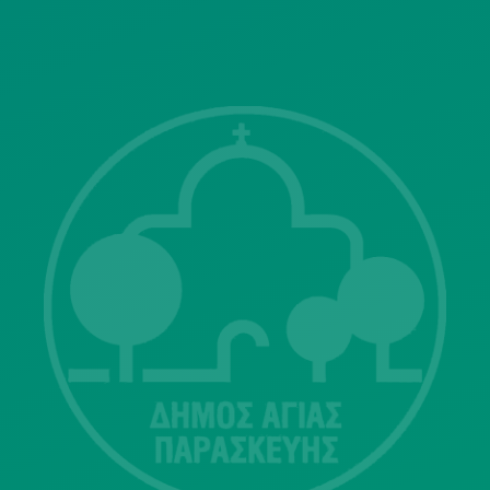
ΓΝΩΣΤΟΠΟΙΗΣΕΙΣ
Λ. Μεσογείων 415-417 Τ.Κ.15343
Αγία Παρασκευή
213 2004500
dimos@agiaparaskevi.gr