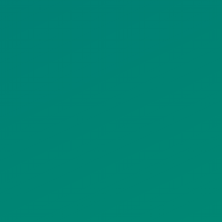
ΠΟΛΙΤΙΚΗ COOKIES
ΟΡΟΙ ΧΡΗΣΗΣ
ΠΟΛΙΤΙΚΗ ΠΡΟΣΤΑΣΙΑΣ
ΠΡΟΣΩΠΙΚΩΝ ΔΕΔΟΜΕΝΩΝ
ΙΣΤΟΤΟΠΟΥ
ΠΟΛΙΤΙΚΗ ΧΡΗΣΗΣ ΥΠΗΡΕΣΙΩΝ
ΚΟΙΝΩΝΙΚΗΣ ΔΙΚΤΥΩΣΗΣ
ΠΟΛΙΤΙΚΗ ΛΕΙΤΟΥΡΓΙΑΣ