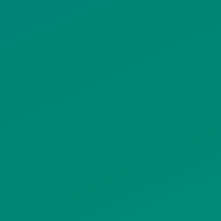
ΠΡΟΣΩΠΙΚΩΝ ΔΕΔΟΜΕΝΩΝ
ΙΣΤΟΤΟΠΟΥ
ΠΟΛΙΤΙΚΗ ΧΡΗΣΗΣ ΥΠΗΡΕΣΙΩΝ
ΚΟΙΝΩΝΙΚΗΣ ΔΙΚΤΥΩΣΗΣ
ΠΟΛΙΤΙΚΗ ΛΕΙΤΟΥΡΓΙΑΣ
ΣΥΣΤΗΜΑΤΟΣ ΒΙΝΤΕΟΕΠΙΤΗΡΗΣΗΣ
SITEMAP
ΓΝΩΣΤΟΠΟΙΗΣΕΙΣ