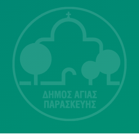
Λ. Μεσογείων 415-417 Τ.Κ.15343
Αγία Παρασκευή
213 2004500
dimos@agiaparaskevi.gr