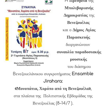
H
Πρεσβεία
της
Μπολιβαριανής
Δημοκρατίας
της
Βενεζουέλας
και ο
Δήμος Αγίας
Παρασκευής
διοργανώνουν
συναυλία παραδοσιακής
μουσικής
του διάσημου
Bενεζουελάνικου συγκροτήματος
Ensamble
Jirahara:
«Μονοπάτια, Χορόπο από τη Βενεζουέλα»
,
στα πλαίσια της Πολιτιστικής Εβδομάδας της
Βενεζουέλας (8–14/7 ).