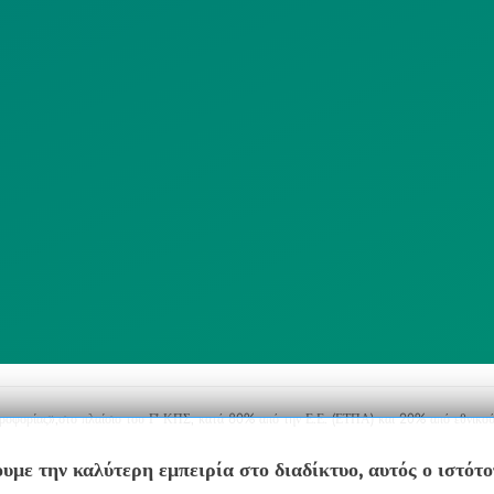
ΠΟΛΙΤΙΚΗ
SITEMAP
ΕΙΤΟΥΡΓΙΑΣ
ΣΥΣΤΗΜΑΤΟΣ
ΒΙΝΤΕΟΕΠΙΤΗΡΗΣΗΣ
ΓΝΩΣΤΟΠΟΙΗΣΕΙΣ
ηροφορίας»,στο πλαίσιο του Γ’ ΚΠΣ, κατά 80% από την Ε.Ε. (ΕΤΠΑ) και 20% από εθνικού
υμε την καλύτερη εμπειρία στο διαδίκτυο, αυτός ο ιστότ