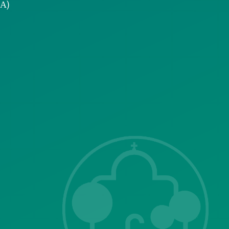
.Α)
Επικοινωνία με
το δήμο
ΣΗΣ
Λ. Μεσογείων
415-417