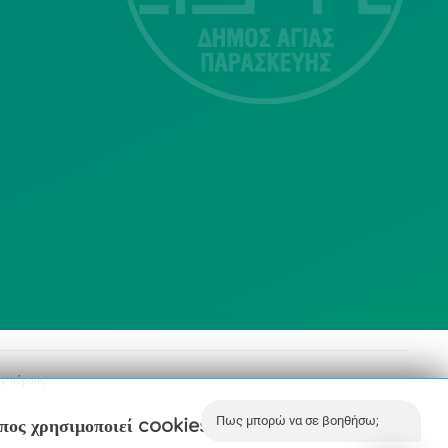
Τ.Κ.15343
Αγία Παρασκευή
213 2004500
dimos@agiaparaskevi.gr
ς πόρους.
Πως μπορώ να σε βοηθήσω;
οπος χρησιμοποιεί cookies.