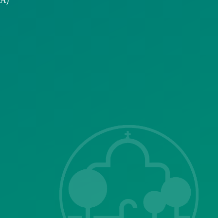
ΣΗΣ
Λ. Μεσογείων
415-417
Τ.Κ.15343