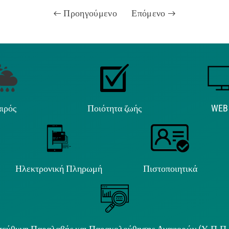
Προηγούμενο
Επόμενο
ιρός
Ποιότητα ζωής
WEB
Ηλεκτρονική Πληρωμή
Πιστοποιητικά
εύθυνη Παραλαβής και Παρακολούθησης Αναφορών (Υ.Π.Π