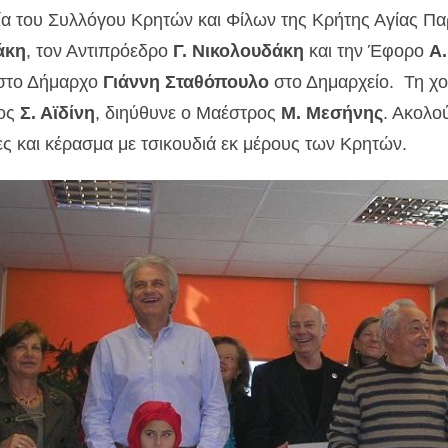
α του Συλλόγου Κρητών και Φίλων της Κρήτης Αγίας Π
άκη
, τον Αντιπρόεδρο
Γ. Νικολουδάκη
και την Έφορο
Α.
 στο Δήμαρχο
Γιάννη Σταθόπουλο
στο Δημαρχείο. Τη χορ
ος
Σ. Αϊδίνη
, διηύθυνε ο Μαέστρος
Μ. Μεσήνης
. Ακολο
ες και κέρασμα με τσικουδιά εκ μέρους των Κρητών.