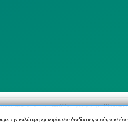
ΠΟΛΙΤΙΚΗ
SITEMAP
ΕΙΤΟΥΡΓΙΑΣ
ΣΥΣΤΗΜΑΤΟΣ
ΒΙΝΤΕΟΕΠΙΤΗΡΗΣΗΣ
ΓΝΩΣΤΟΠΟΙΗΣΕΙΣ
ηροφορίας»,στο πλαίσιο του Γ’ ΚΠΣ, κατά 80% από την Ε.Ε. (ΕΤΠΑ) και 20% από εθνικού
υμε την καλύτερη εμπειρία στο διαδίκτυο, αυτός ο ιστότ