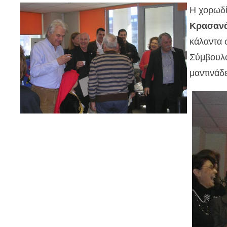
Η χορωδί
Κρασαν
κάλαντα
Σύμβουλ
μαντινάδ