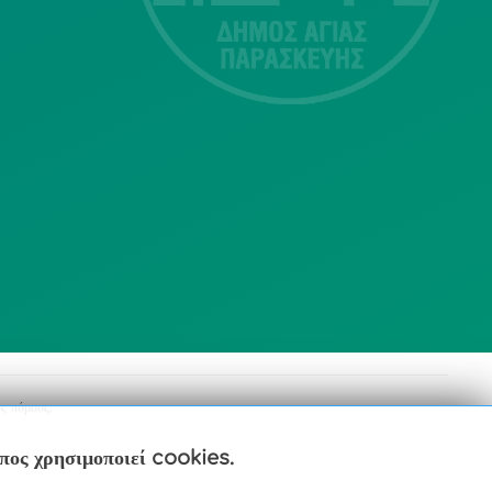
Αγία Παρασκευή
213 2004500
dimos@agiaparaskevi.gr
ς πόρους.
οπος χρησιμοποιεί cookies.