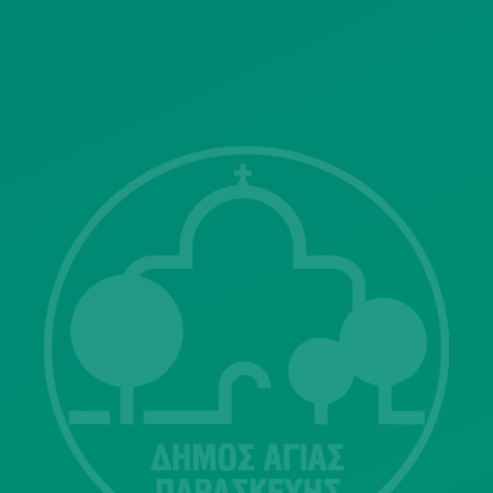
ΓΝΩΣΤΟΠΟΙΗΣΕΙΣ
Λ. Μεσογείων 415-417 Τ.Κ.15343
Αγία Παρασκευή
213 2004500
dimos@agiaparaskevi.gr