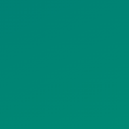
ΠΟΛΙΤΙΚΗ ΠΡΟΣΤΑΣΙΑΣ
ΠΡΟΣΩΠΙΚΩΝ ΔΕΔΟΜΕΝΩΝ
ΙΣΤΟΤΟΠΟΥ
ΠΟΛΙΤΙΚΗ ΧΡΗΣΗΣ ΥΠΗΡΕΣΙΩΝ
ΚΟΙΝΩΝΙΚΗΣ ΔΙΚΤΥΩΣΗΣ
ΠΟΛΙΤΙΚΗ ΛΕΙΤΟΥΡΓΙΑΣ
ΣΥΣΤΗΜΑΤΟΣ ΒΙΝΤΕΟΕΠΙΤΗΡΗΣΗΣ
SITEMAP