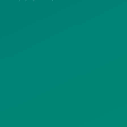
ΠΟΛΙΤΙΚΗ COOKIES
ΟΡΟΙ ΧΡΗΣΗΣ
ΠΟΛΙΤΙΚΗ ΠΡΟΣΤΑΣΙΑΣ
ΠΡΟΣΩΠΙΚΩΝ ΔΕΔΟΜΕΝΩΝ
ΙΣΤΟΤΟΠΟΥ
ΠΟΛΙΤΙΚΗ ΧΡΗΣΗΣ ΥΠΗΡΕΣΙΩΝ
ΚΟΙΝΩΝΙΚΗΣ ΔΙΚΤΥΩΣΗΣ