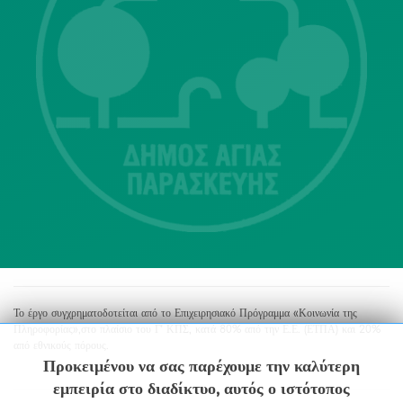
Λ. Μεσογείων 415-417 Τ.Κ.15343
Αγία Παρασκευή
213 2004500
dimos@agiaparaskevi.gr
Το έργο συγχρηματοδοτείται από το Επιχειρησιακό Πρόγραμμα «Κοινωνία της
Πληροφορίας»,στο πλαίσιο του Γ’ ΚΠΣ, κατά 80% από την Ε.Ε. (ΕΤΠΑ) και 20%
από εθνικούς πόρους.
Προκειμένου να σας παρέχουμε την καλύτερη
εμπειρία στο διαδίκτυο, αυτός ο ιστότοπος