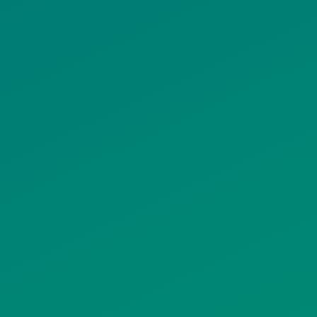
ΟΛΙΤΙΚΗ COOKIES
ΟΡΟΙ ΧΡΗΣΗΣ
ΠΟΛΙΤΙΚΗ
ΠΟΛΙΤΙΚΗ ΧΡΗ
ΡΟΣΤΑΣΙΑΣ
ΥΠΗΡΕΣΙΩΝ
ΠΡΟΣΩΠΙΚΩΝ
ΚΟΙΝΩΝΙΚΗΣ
ΔΕΔΟΜΕΝΩΝ
ΔΙΚΤΥΩΣΗΣ
ΙΣΤΟΤΟΠΟΥ
ΠΟΛΙΤΙΚΗ
SITEMAP
ΕΙΤΟΥΡΓΙΑΣ
ΣΥΣΤΗΜΑΤΟΣ
ΒΙΝΤΕΟΕΠΙΤΗΡΗΣΗΣ