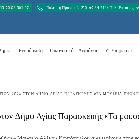
213-20.08.301-05
Πολιτική Προστασία 210-60.84.614/ Τηλ. Έκτακτης 
Δήμος
Ενημέρωση
Οικονομικά - Διαφάνεια
e-Υπηρεσίες
ΕΊΩΝ 2026 ΣΤΟΝ ΔΉΜΟ ΑΓΊΑΣ ΠΑΡΑΣΚΕΥΉΣ «ΤΑ ΜΟΥΣΕΊΑ ΕΝΏΝ
τον Δήμο Αγίας Παρασκευής «Τα μουσε
οθήκη – Μουσείο Αλέκου Κοντόπουλου συμμετέχουν στον ε