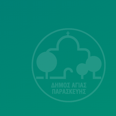
ΣΗΣ
Λ. Μεσογείων
415-417
Τ.Κ.15343
Αγία Παρασκευή
213 2004500
dimos@agiaparaskevi.gr