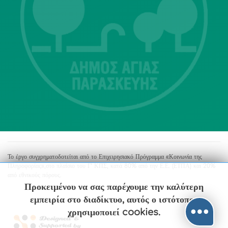
Λ. Μεσογείων 415-417 Τ.Κ.15343
Αγία Παρασκευή
213 2004500
dimos@agiaparaskevi.gr
Το έργο συγχρηματοδοτείται από το Επιχειρησιακό Πρόγραμμα «Κοινωνία της
Πληροφορίας»,στο πλαίσιο του Γ’ ΚΠΣ, κατά 80% από την Ε.Ε. (ΕΤΠΑ) και 20%
από εθνικούς πόρους.
Προκειμένου να σας παρέχουμε την καλύτερη
εμπειρία στο διαδίκτυο, αυτός ο ιστότοπος
χρησιμοποιεί cookies.