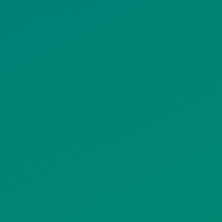
ΠΟΛΙΤΙΚΗ COOKIES
ΟΡΟΙ ΧΡΗΣΗΣ
ΠΟΛΙΤΙΚΗ ΠΡΟΣΤΑΣΙΑΣ
ΠΡΟΣΩΠΙΚΩΝ ΔΕΔΟΜΕΝΩΝ
ΙΣΤΟΤΟΠΟΥ
ΠΟΛΙΤΙΚΗ ΧΡΗΣΗΣ ΥΠΗΡΕΣΙΩΝ
ΚΟΙΝΩΝΙΚΗΣ ΔΙΚΤΥΩΣΗΣ