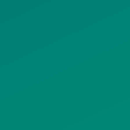
ΠΟΛΙΤΙΚΗ COOKIES
ΟΡΟΙ ΧΡΗΣΗΣ
ΠΟΛΙΤΙΚΗ ΠΡΟΣΤΑΣΙΑΣ
ΠΡΟΣΩΠΙΚΩΝ ΔΕΔΟΜΕΝΩΝ
ΙΣΤΟΤΟΠΟΥ
ΠΟΛΙΤΙΚΗ ΧΡΗΣΗΣ ΥΠΗΡΕΣΙΩΝ
ΚΟΙΝΩΝΙΚΗΣ ΔΙΚΤΥΩΣΗΣ