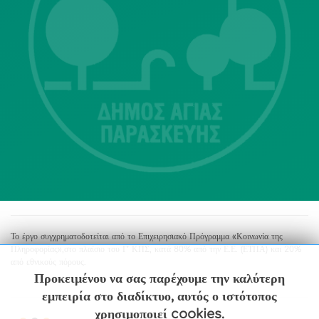
Λ. Μεσογείων 415-417 Τ.Κ.15343
Αγία Παρασκευή
213 2004500
dimos@agiaparaskevi.gr
Το έργο συγχρηματοδοτείται από το Επιχειρησιακό Πρόγραμμα «Κοινωνία της
Πληροφορίας»,στο πλαίσιο του Γ’ ΚΠΣ, κατά 80% από την Ε.Ε. (ΕΤΠΑ) και 20%
από εθνικούς πόρους.
Προκειμένου να σας παρέχουμε την καλύτερη
εμπειρία στο διαδίκτυο, αυτός ο ιστότοπος
χρησιμοποιεί cookies.