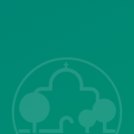
SITEMAP
ΓΝΩΣΤΟΠΟΙΗΣΕΙΣ
Λ. Μεσογείων 415-417 Τ.Κ.15343
Αγία Παρασκευή