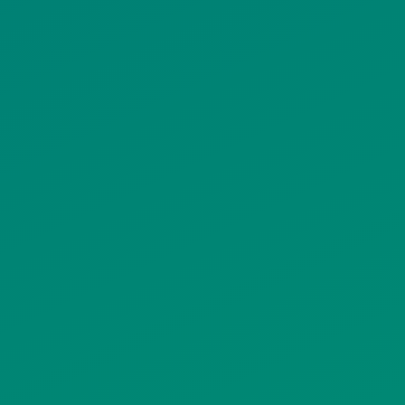
ΟΡΟΙ ΧΡΗΣΗΣ
ΠΟΛΙΤΙΚΗ ΠΡΟΣΤΑΣΙΑΣ
ΠΡΟΣΩΠΙΚΩΝ ΔΕΔΟΜΕΝΩΝ
ΙΣΤΟΤΟΠΟΥ
ΠΟΛΙΤΙΚΗ ΧΡΗΣΗΣ ΥΠΗΡΕΣΙΩΝ
ΚΟΙΝΩΝΙΚΗΣ ΔΙΚΤΥΩΣΗΣ
ΠΟΛΙΤΙΚΗ ΛΕΙΤΟΥΡΓΙΑΣ
ΣΥΣΤΗΜΑΤΟΣ ΒΙΝΤΕΟΕΠΙΤΗΡΗΣΗΣ