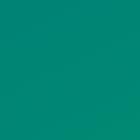
ΠΟΛΙΤΙΚΗ ΠΡΟΣΤΑΣΙΑΣ
ΠΡΟΣΩΠΙΚΩΝ ΔΕΔΟΜΕΝΩΝ
ΙΣΤΟΤΟΠΟΥ
ΠΟΛΙΤΙΚΗ ΧΡΗΣΗΣ ΥΠΗΡΕΣΙΩΝ
ΚΟΙΝΩΝΙΚΗΣ ΔΙΚΤΥΩΣΗΣ
ΠΟΛΙΤΙΚΗ ΛΕΙΤΟΥΡΓΙΑΣ
ΣΥΣΤΗΜΑΤΟΣ ΒΙΝΤΕΟΕΠΙΤΗΡΗΣΗΣ
SITEMAP