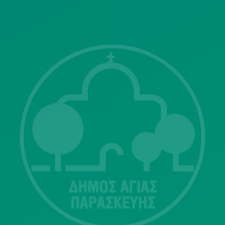
ΓΝΩΣΤΟΠΟΙΗΣΕΙΣ
Λ. Μεσογείων 415-417 Τ.Κ.15343
Αγία Παρασκευή
213 2004500
dimos@agiaparaskevi.gr