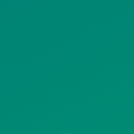
ΙΣΤΟΤΟΠΟΥ
ΠΟΛΙΤΙΚΗ ΧΡΗΣΗΣ ΥΠΗΡΕΣΙΩΝ
ΚΟΙΝΩΝΙΚΗΣ ΔΙΚΤΥΩΣΗΣ
ΠΟΛΙΤΙΚΗ ΛΕΙΤΟΥΡΓΙΑΣ
ΣΥΣΤΗΜΑΤΟΣ ΒΙΝΤΕΟΕΠΙΤΗΡΗΣΗΣ
SITEMAP
ΓΝΩΣΤΟΠΟΙΗΣΕΙΣ