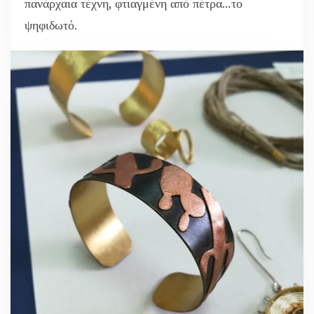
πανάρχαια τέχνη, φτιαγμένη από πέτρα…το
ψηφιδωτό.