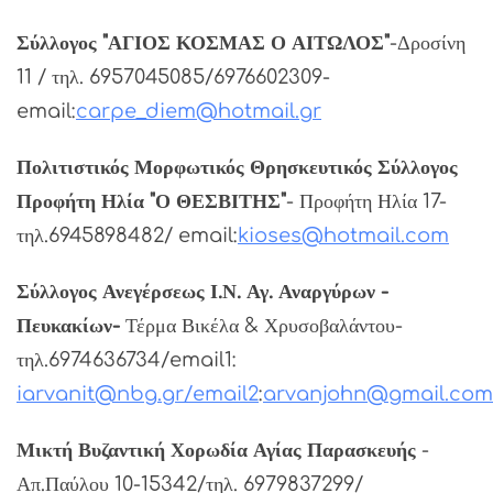
Σύλλογος "ΑΓΙΟΣ ΚΟΣΜΑΣ Ο ΑΙΤΩΛΟΣ"
-Δροσίνη
11 / τηλ. 6957045085/6976602309-
email:
carpe_diem@hotmail.gr
Πολιτιστικός Μορφωτικός Θρησκευτικός Σύλλογος
Προφήτη Ηλία "Ο ΘΕΣΒΙΤΗΣ"
- Προφήτη Ηλία 17-
τηλ.6945898482/ email:
kioses@hotmail.com
Σύλλογος Ανεγέρσεως Ι.Ν. Αγ. Αναργύρων -
Πευκακίων-
Τέρμα Βικέλα & Χρυσοβαλάντου-
τηλ.6974636734/email1:
iarvanit@nbg.gr
/email2
:
arvanjohn@gmail.com
Μικτή Βυζαντική Χορωδία Αγίας Παρασκευής
-
Απ.Παύλου 10-15342/τηλ. 6979837299/