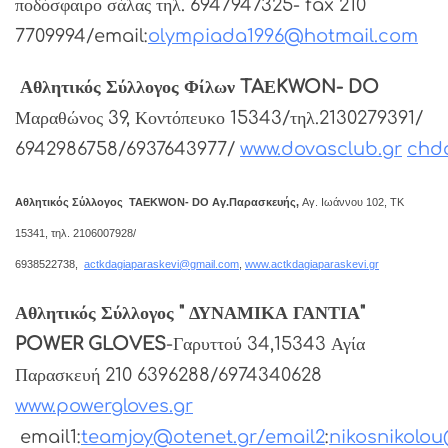
ποδόσφαιρο σάλας τηλ. 6947947325- fax 210
7709994/email:
olympiada1996@hotmail.com
Αθλητικός Σύλλογος Φίλων TAΕKWON- DO
Μαραθώνος 39, Κοντόπευκο 15343/τηλ.2130279391/
6942986758/6937643977/
www.dovasclub.gr
chd
Αθλητικός Σύλλογος TAΕKWON- DO
Αγ.Παρασκευής,
Αγ. Ιωάννου 102, ΤΚ
15341, τηλ. 2106007928/
6938522738,
actkdagiaparaskevi@gmail.com
,
www.actkdagiaparaskevi.gr
Αθλητικός Σύλλογος " ΔΥΝΑΜΙΚΑ ΓΑΝΤΙΑ"
POWER GLOVES
-Γαρυττού 34,15343 Αγία
Παρασκευή 210 6396288/6974340628
www.powergloves.gr
email1:
teamjoy@otenet.gr
/email2
:
nikosnikolo