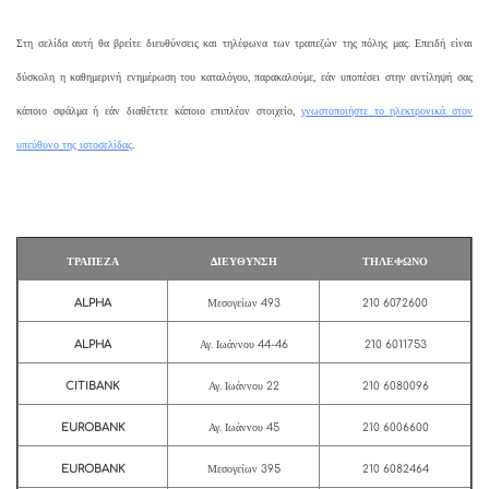
Στη σελίδα αυτή θα βρείτε διευθύνσεις και τηλέφωνα των τραπεζών της πόλης μας. Επειδή είναι
δύσκολη η καθημερινή ενημέρωση του καταλόγου, παρακαλούμε, εάν υποπέσει στην αντίληψή σας
κάποιο σφάλμα ή εάν διαθέτετε κάποιο επιπλέον στοιχείο,
γνωστοποιήστε το ηλεκτρονικά στον
υπεύθυνο της ιστοσελίδας
.
ΤΡΑΠΕΖΑ
ΔΙΕΥΘΥΝΣΗ
ΤΗΛΕΦΩΝΟ
ALPHA
Μεσογείων 493
210 6072600
ALPHA
Αγ. Ιωάννου 44-46
210 6011753
CITIBANK
Αγ. Ιωάννου 22
210 6080096
EUROBANK
Αγ. Ιωάννου 45
210 6006600
EUROBANK
Μεσογείων 395
210 6082464