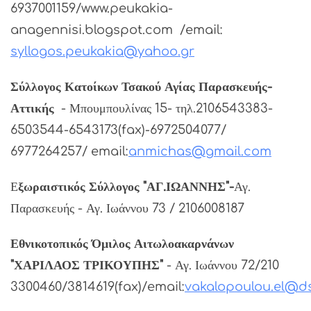
6937001159/www.peukakia-
anagennisi.blogspot.com /email:
syllogos.peukakia@yahoo.gr
Σύλλογος Κατοίκων Τσακού Αγίας Παρασκευής-
Αττικής
- Μπουμπουλίνας 15- τηλ.2106543383-
6503544-6543173(fax)-6972504077/
6977264257/ email:
anmichas@gmail.com
Ε
ξωραιστικός Σύλλογος "ΑΓ.ΙΩΑΝΝΗΣ"-
Αγ.
Παρασκευής - Αγ. Ιωάννου 73 / 2106008187
Εθνικοτοπικός Όμιλος Αιτωλοακαρνάνων
"ΧΑΡΙΛΑΟΣ ΤΡΙΚΟΥΠΗΣ"
- Αγ. Ιωάννου 72/210
3300460/3814619(fax)/email:
vakalopoulou.el@d