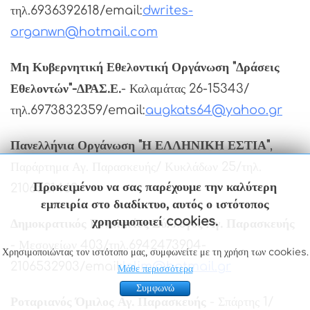
τηλ.6936392618/email:
dwrites-
organwn@hotmail.com
Μη Κυβερνητική Εθελοντική Οργάνωση "Δράσεις
Εθελοντών"-ΔΡΑΣ.Ε.
- Καλαμάτας 26-15343/
τηλ.6973832359/email:
augkats64@yahoo.gr
Πανελλήνια Οργάνωση "Η ΕΛΛΗΝΙΚΗ ΕΣΤΙΑ"
,
Παράρτημα Αγ. Παρασκευής/ Κυκλάδων 25/τηλ.
Προκειμένου να σας παρέχουμε την καλύτερη
2106521462
εμπειρία στο διαδίκτυο, αυτός ο ιστότοπος
χρησιμοποιεί cookies.
Δημοκρατικός Γυναικείος Σύλλογος Αγ. Παρασκευής
- Μεσογείων 403/τηλ.6942473904-
Χρησιμοποιώντας τον ιστότοπο μας, συμφωνείτε με τη χρήση των cookies.
2106532903/email:
lolim@hotmail.gr
Μάθε περισσότερα
Συμφωνώ
Ροταριανός Όμιλος Αγ. Παρασκευής
- Σπάρτης 1/