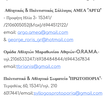
Αθλητικός & Πολιτιστικός Σύλλογος ΑΜΕΑ "ΑΡΓΩ"
- Προφήτη Ηλία 3- 15341/
/2106005052(&fax)/6944512122/
email:
argo.amea@gmail.com
&
george_roris_gr@hotmail.com
Ομάδα Αθλητών Μαραθωνίου Αθηνών-O.R.A.M.A.
-
τηλ.2106533247/6938484844/6944367834
email:
tbrianis@gmail.com
Πολιτιστικό & Αθλητικό Σωματείο "ΠΡΩΤΟΠΟΡΙΑ"
-
Τερψιθέας 60, 15341/τηλ. 210
6017441/email:
syllogosprotoporia@gmail.com