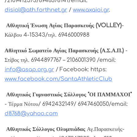
/2109412573/6946378141/email:
disiol@ath.forthnet.gr
/
www.axaioi.gr
.
Αθλητική Ένωση Αγίας Παρασκευής (VOLLEY)
-
Κάλβου 4-15343/τηλ. 6946000988
Αθλητικό Σωματείο Αγίας Παρασκευής (Α.Σ.Α.Π.)
-
Στίβος τηλ. 6944897767 – 2106001390 /email:
info
@
asap
.
org
.
gr
/
Facebook
:
https
:
www
.
facebook
.
com
/
SantaAthletic
Club
Αθλητικός Γυμναστικός Σύλλογος "ΟΙ ΠΑΜΜΑΧΟΙ"
- Τέρμα Νότου/ 6942432149/ 6947460050/email:
d8768@yahoo.com
Αθλητικός Σύλλογος Ολυμπιάδας
Αγ.Παρασκευής-