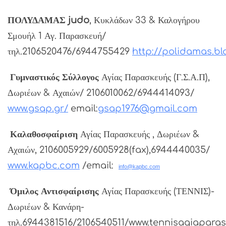
ΠΟΛΥΔΑΜΑΣ judo
, Κυκλάδων 33 & Καλογήρου
Σμουήλ 1 Αγ. Παρασκευή/
τηλ.2106520476/6944755429
http://polidamas.b
Γυμναστικός Σύλλογος
Αγίας Παρασκευής (Γ.Σ.Α.Π),
Δωριέων & Αχαιών/ 2106010062/6944414093/
www.gsap.gr/
email:
gsap1976@gmail.com
Καλαθοσφαίριση
Αγίας Παρασκευής , Δωριέων &
Αχαιών, 2106005929/6005928(fax),6944440035/
www.kapbc.com
/email:
info@kapbc.com
Όμιλος Αντισφαίρισης
Αγίας Παρασκευής (ΤΕΝΝΙΣ)-
Δωριέων & Κανάρη-
τηλ.6944381516/2106540511/www.tennisagiaparas