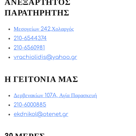
ΑΝΕΞΑΡΤΗΤΟΣ
ΠΑΡΑΤΗΡΗΤΗΣ
Μεσογείων 242,Χολαργός
210-6544374
210-6560981
vrachiolidis@yahoo.gr
Η ΓΕΙΤΟΝΙΑ ΜΑΣ
Δερβενακίων 107A, Αγία Παρασκευή
210-6000885
ekdnikol@otenet.gr