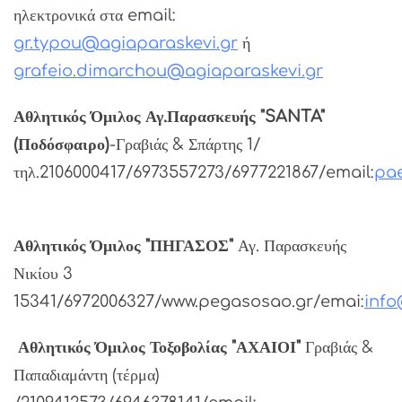
ηλεκτρονικά στα email:
gr.typou@agiaparaskevi.gr
ή
grafeio.dimarchou
@agiaparaskevi.gr
Αθλητικός Όμιλος Αγ.Παρασκευής "SANTA"
(Ποδόσφαιρο)
-Γραβιάς & Σπάρτης 1/
τηλ.2106000417/6973557273/6977221867/email:
pa
Αθλητικός Όμιλος "ΠΗΓΑΣΟΣ"
Αγ. Παρασκευής
Νικίου 3
15341/6972006327/www.pegasosao.gr/emai:
inf
Αθλητικός Όμιλος Τοξοβολίας "ΑΧΑΙΟΙ"
Γραβιάς &
Παπαδιαμάντη (τέρμα)