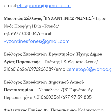
email:
efi.siganou@gmail.com
Μουσικός Σύλλογος "ΒΥΖΑΝΤΙΝΕΣ ΦΩΝΕΣ"
- Ιερός
Ναός Προφήτη Ηλία -Τσακός/
τηλ.6977343004/email:
vyzantinesfones@gmail.com
Σύλλογος Σπουδαστών Εργαστηρίων Τέχνης Δήμου
Αγίας Παρασκευής
- Σπάρτης 1 & Θεμιστοκλέους/
2106016626/6976268389/email:
smetap8@yahoo.
Σύλλογος Σπουδαστών Δημοτικού Λαικού
Πανεπιστημίου
- Νεαπόλεως 7(Β' Γυμνάσιο Αγ.
Παρασκευής)-τηλ.2106003561/697 97 59 805
Διαλεκτικός Όμιλος Αγ. Παρασκευής
- Κολοκοτρώνη