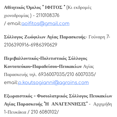
Αθλητικός Όμιλος " ΙΦΙΤΟΣ "
(Κι εκδρομές
χιονοδρομίας ) - 2110108376
/ email:
aoifitos@gmail.com
Σύλλογος Ζωόφιλων Αγίας Παρασκευής
- Γούναρη 7-
2106390916-6986390629
Περιβαλλοντικός-Πολιτιστικός Σύλλογος
Κοντοπεύκου-Παραδείσου-Πευκακίων
Αγίας
Παρασκευής τηλ. 6936007035/210 6007035/
email:
p.koutsogianni@agroins.com
Εξωραιστικός - Φυσιολατρικός Σύλλογος Πευκακίων
Αγίας Παρασκευής "Η ΑΝΑΓΕΝΝΗΣΙΣ"
- Αρχιμήδη
1-Πευκάκια / 210 6080102/