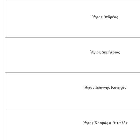
΄Αγιος Ανδρέας
΄Αγιος Δημήτριος
΄Αγιος Ιωάννης Κυνηγός
΄Αγιος Κοσμάς ο Αιτωλός