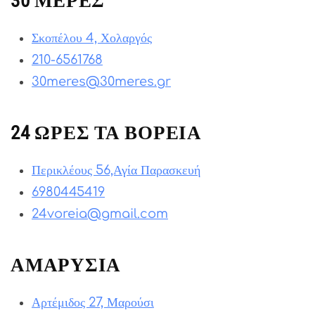
30 ΜΕΡΕΣ
Σκοπέλου 4, Χολαργός
210-6561768
30meres@30meres.gr
24 ΩΡΕΣ ΤΑ ΒΟΡΕΙΑ
Περικλέους 56,Αγία Παρασκευή
6980445419
24voreia@gmail.com
ΑΜΑΡΥΣΙΑ
Αρτέμιδος 27, Μαρούσι