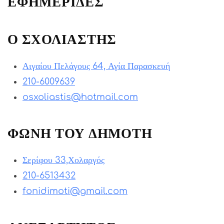
ΕΦΗΜΕΡΙΔΕΣ
Ο ΣΧΟΛΙΑΣΤΗΣ
Αιγαίου Πελάγους 64, Αγία Παρασκευή
210-6009639
osxoliastis@hotmail.com
ΦΩΝΗ ΤΟΥ ΔΗΜΟΤΗ
Σερίφου 33,Χολαργός
210-6513432
fonidimoti@gmail.com