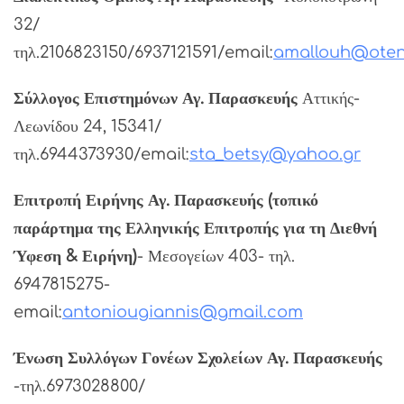
32/
τηλ.2106823150/6937121591/email:
amallouh@oten
Σύλλογος Επιστημόνων Αγ. Παρασκευής
Αττικής-
Λεωνίδου 24, 15341/
τηλ.6944373930/email:
sta_betsy@yahoo.gr
Επιτροπή Ειρήνης Αγ. Παρασκευής (τοπικό
παράρτημα της Ελληνικής Επιτροπής για τη Διεθνή
Ύφεση & Ειρήνη)
- Μεσογείων 403- τηλ.
6947815275-
email:
antoniougiannis@gmail.com
Ένωση Συλλόγων Γονέων Σχολείων Αγ. Παρασκευής
-τηλ.6973028800/