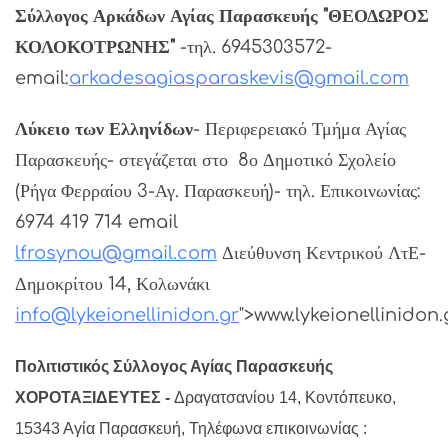
Σύλλογος Αρκάδων Αγίας Παρασκευής "ΘΕΟΔΩΡΟΣ
ΚΟΛΟΚΟΤΡΩΝΗΣ"
-τηλ. 6945303572-
email:
arkadesagiasparaskevis@gmail.com
Λύκειο των Ελληνίδων
- Περιφερειακό Τμήμα Αγίας
Παρασκευής- στεγάζεται στο 8ο Δημοτικό Σχολείο
(Ρήγα Φερραίου 3-Αγ. Παρασκευή)- τηλ. Επικοινωνίας:
6974 419 714 email
lfrosynou@gmail.com
Διεύθυνση Κεντρικού ΛτΕ-
Δημοκρίτου 14, Κολωνάκι
info@lykeionellinidon.gr
">www.lykeionellinidon.
Πολιτιστικός Σύλλογος Αγίας Παρασκευής
ΧΟΡΟΤΑΞΙΔΕΥΤΕΣ -
Δραγατσανίου 14, Κοντόπευκο,
15343 Αγία Παρασκευή,
Τηλέφωνα επικοινωνίας :