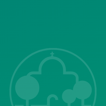
SITEMAP
ΓΝΩΣΤΟΠΟΙΗΣΕΙΣ
Λ. Μεσογείων 415-417 Τ.Κ.15343
Αγία Παρασκευή