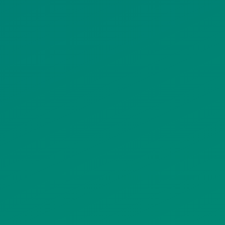
ΟΡΟΙ ΧΡΗΣΗΣ
ΠΟΛΙΤΙΚΗ ΠΡΟΣΤΑΣΙΑΣ
ΠΡΟΣΩΠΙΚΩΝ ΔΕΔΟΜΕΝΩΝ
ΙΣΤΟΤΟΠΟΥ
ΠΟΛΙΤΙΚΗ ΧΡΗΣΗΣ ΥΠΗΡΕΣΙΩΝ
ΚΟΙΝΩΝΙΚΗΣ ΔΙΚΤΥΩΣΗΣ
ΠΟΛΙΤΙΚΗ ΛΕΙΤΟΥΡΓΙΑΣ
ΣΥΣΤΗΜΑΤΟΣ ΒΙΝΤΕΟΕΠΙΤΗΡΗΣΗΣ