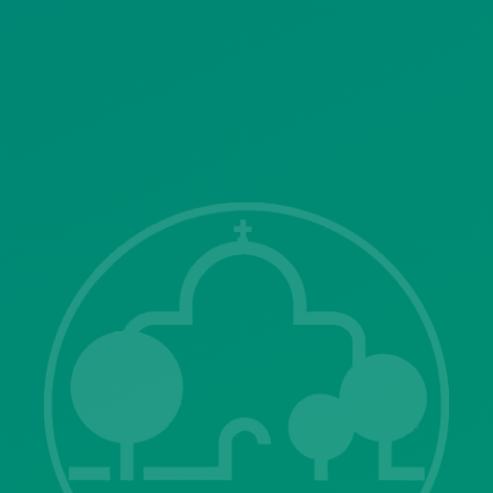
SITEMAP
ΓΝΩΣΤΟΠΟΙΗΣΕΙΣ
Λ. Μεσογείων 415-417 Τ.Κ.15343
Αγία Παρασκευή
213 2004500