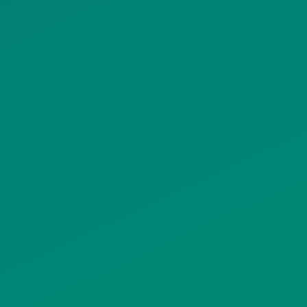
ΟΡΟΙ ΧΡΗΣΗΣ
ΠΟΛΙΤΙΚΗ ΠΡΟΣΤΑΣΙΑΣ
ΠΡΟΣΩΠΙΚΩΝ ΔΕΔΟΜΕΝΩΝ
ΙΣΤΟΤΟΠΟΥ
ΠΟΛΙΤΙΚΗ ΧΡΗΣΗΣ ΥΠΗΡΕΣΙΩΝ
ΚΟΙΝΩΝΙΚΗΣ ΔΙΚΤΥΩΣΗΣ
ΠΟΛΙΤΙΚΗ ΛΕΙΤΟΥΡΓΙΑΣ
ΣΥΣΤΗΜΑΤΟΣ ΒΙΝΤΕΟΕΠΙΤΗΡΗΣΗΣ