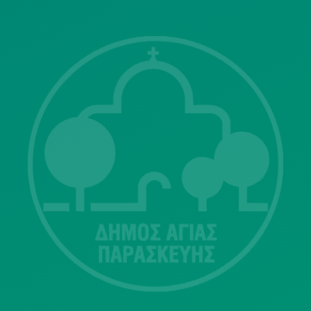
Λ. Μεσογείων 415-417 Τ.Κ.15343
Αγία Παρασκευή
213 2004500
dimos@agiaparaskevi.gr