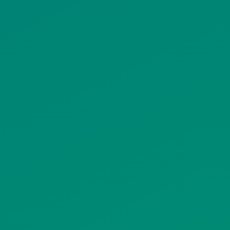
ΠΟΛΙΤΙΚΗ ΠΡΟΣΤΑΣΙΑΣ
ΠΡΟΣΩΠΙΚΩΝ ΔΕΔΟΜΕΝΩΝ
ΙΣΤΟΤΟΠΟΥ
ΠΟΛΙΤΙΚΗ ΧΡΗΣΗΣ ΥΠΗΡΕΣΙΩΝ
ΚΟΙΝΩΝΙΚΗΣ ΔΙΚΤΥΩΣΗΣ
ΠΟΛΙΤΙΚΗ ΛΕΙΤΟΥΡΓΙΑΣ
ΣΥΣΤΗΜΑΤΟΣ ΒΙΝΤΕΟΕΠΙΤΗΡΗΣΗΣ
SITEMAP
ΓΝΩΣΤΟΠΟΙΗΣΕΙΣ