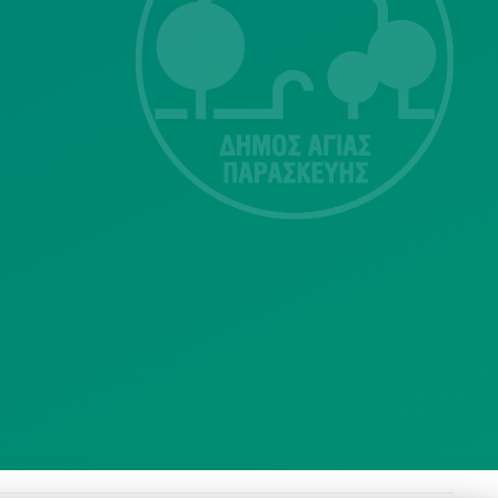
Λ. Μεσογείων
415-417
Τ.Κ.15343
Αγία Παρασκευή
213 2004500
dimos@agiaparaskevi.gr