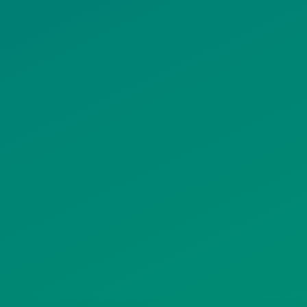
ΠΟΛΙΤΙΚΗ
ΠΟΛΙΤΙΚΗ ΧΡΗ
ΡΟΣΤΑΣΙΑΣ
ΥΠΗΡΕΣΙΩΝ
ΠΡΟΣΩΠΙΚΩΝ
ΚΟΙΝΩΝΙΚΗΣ
ΔΕΔΟΜΕΝΩΝ
ΔΙΚΤΥΩΣΗΣ
ΙΣΤΟΤΟΠΟΥ
ΠΟΛΙΤΙΚΗ
SITEMAP
ΕΙΤΟΥΡΓΙΑΣ
ΣΥΣΤΗΜΑΤΟΣ
ΒΙΝΤΕΟΕΠΙΤΗΡΗΣΗΣ
ΓΝΩΣΤΟΠΟΙΗΣΕΙΣ