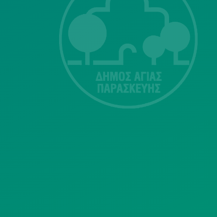
ΣΗΣ
Λ. Μεσογείων
415-417
Τ.Κ.15343
Αγία Παρασκευή
213 2004500
dimos@agiaparaskevi.gr