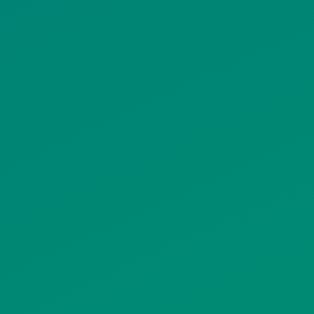
ΙΣΤΟΤΟΠΟΥ
ΠΟΛΙΤΙΚΗ ΧΡΗΣΗΣ ΥΠΗΡΕΣΙΩΝ
ΚΟΙΝΩΝΙΚΗΣ ΔΙΚΤΥΩΣΗΣ
ΠΟΛΙΤΙΚΗ ΛΕΙΤΟΥΡΓΙΑΣ
ΣΥΣΤΗΜΑΤΟΣ ΒΙΝΤΕΟΕΠΙΤΗΡΗΣΗΣ
SITEMAP
ΓΝΩΣΤΟΠΟΙΗΣΕΙΣ