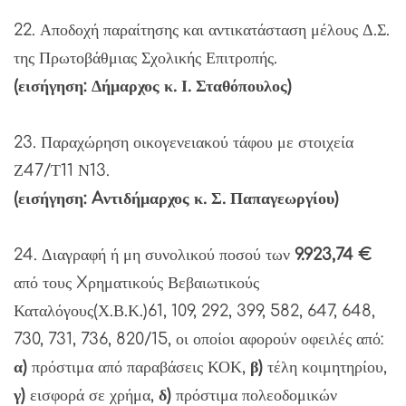
22. Αποδοχή παραίτησης και αντικατάσταση μέλους Δ.Σ.
της Πρωτοβάθμιας Σχολικής Επιτροπής.
(εισήγηση: Δήμαρχος κ. Ι. Σταθόπουλος)
23. Παραχώρηση οικογενειακού τάφου με στοιχεία
Ζ47/Τ11 Ν13.
(εισήγηση: Aντιδήμαρχος κ. Σ. Παπαγεωργίου)
24. Διαγραφή ή μη συνολικού ποσού των
9.923,74 €
από τους Xρηματικούς Βεβαιωτικούς
Καταλόγους(Χ.Β.Κ.)61, 109, 292, 399, 582, 647, 648,
730, 731, 736, 820/15, οι οποίοι αφορούν οφειλές από:
α)
πρόστιμα από παραβάσεις ΚΟΚ,
β)
τέλη κοιμητηρίου,
γ)
εισφορά σε χρήμα,
δ)
πρόστιμα πολεοδομικών