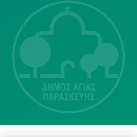
Λ. Μεσογείων 415-417 Τ.Κ.15343
Αγία Παρασκευή
213 2004500
dimos@agiaparaskevi.gr