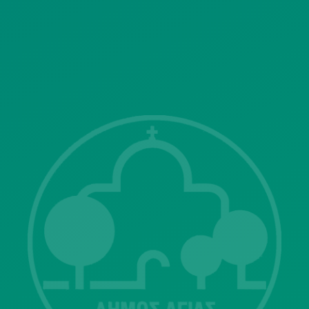
SITEMAP
ΓΝΩΣΤΟΠΟΙΗΣΕΙΣ
Λ. Μεσογείων 415-417 Τ.Κ.15343
Αγία Παρασκευή
213 2004500