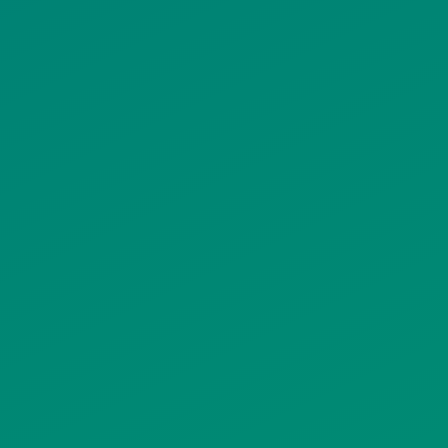
ΙΣΤΟΤΟΠΟΥ
ΠΟΛΙΤΙΚΗ ΧΡΗΣΗΣ ΥΠΗΡΕΣΙΩΝ
ΚΟΙΝΩΝΙΚΗΣ ΔΙΚΤΥΩΣΗΣ
ΠΟΛΙΤΙΚΗ ΛΕΙΤΟΥΡΓΙΑΣ
ΣΥΣΤΗΜΑΤΟΣ ΒΙΝΤΕΟΕΠΙΤΗΡΗΣΗΣ
SITEMAP
ΓΝΩΣΤΟΠΟΙΗΣΕΙΣ