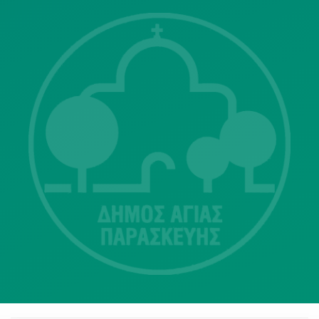
Λ. Μεσογείων 415-417 Τ.Κ.15343
Αγία Παρασκευή
213 2004500
dimos@agiaparaskevi.gr