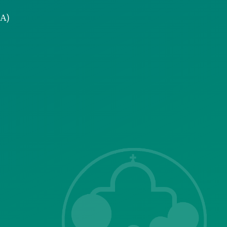
.Α)
Επικοινωνία με
το δήμο
ΣΗΣ
Λ. Μεσογείων
415-417