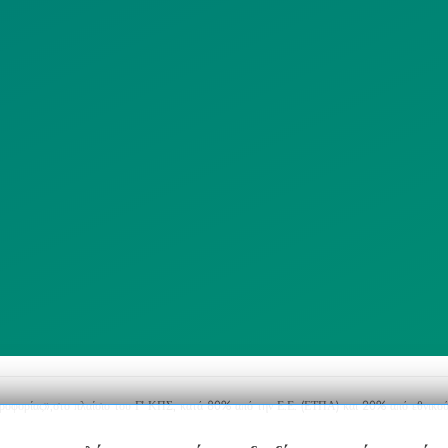
ΙΣΤΟΤΟΠΟΥ
ΠΟΛΙΤΙΚΗ
SITEMAP
ΕΙΤΟΥΡΓΙΑΣ
ΣΥΣΤΗΜΑΤΟΣ
ΒΙΝΤΕΟΕΠΙΤΗΡΗΣΗΣ
ΓΝΩΣΤΟΠΟΙΗΣΕΙΣ
ηροφορίας»,στο πλαίσιο του Γ’ ΚΠΣ, κατά 80% από την Ε.Ε. (ΕΤΠΑ) και 20% από εθνικού