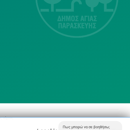
Τ.Κ.15343
Αγία Παρασκευή
213 2004500
dimos@agiaparaskevi.gr
ς πόρους.
Πως μπορώ να σε βοηθήσω;